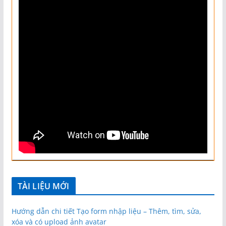
TÀI LIỆU MỚI
Hướng dẫn chi tiết Tạo form nhập liệu – Thêm, tìm, sửa,
xóa và có upload ảnh avatar