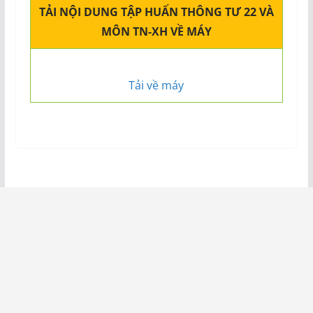
TẢI NỘI DUNG TẬP HUẤN THÔNG TƯ 22 VÀ
MÔN TN-XH VỀ MÁY
Tải về máy