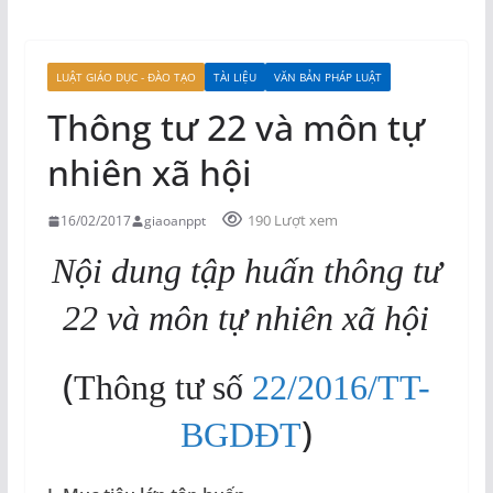
LUẬT GIÁO DỤC - ĐÀO TẠO
TÀI LIỆU
VĂN BẢN PHÁP LUẬT
Thông tư 22 và môn tự
nhiên xã hội
190 Lượt xem
16/02/2017
giaoanppt
Nội dung tập huấn thông tư
22 và môn tự nhiên xã hội
(
Thông tư số
22/2016/TT-
)
BGDĐT