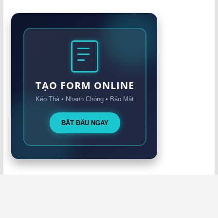
TẠO FORM ONLINE
Kéo Thả • Nhanh Chóng • Bảo Mật
BẮT ĐẦU NGAY