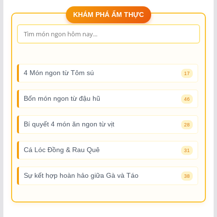
KHÁM PHÁ ẨM THỰC
4 Món ngon từ Tôm sú
17
Bốn món ngon từ đậu hũ
46
Bí quyết 4 món ăn ngon từ vịt
28
Cá Lóc Đồng & Rau Quê
31
Sự kết hợp hoàn hảo giữa Gà và Táo
38