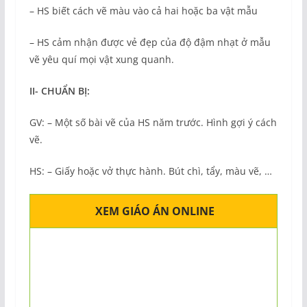
– HS biết cách vẽ màu vào cả hai hoặc ba vật mẫu
– HS cảm nhận được vẻ đẹp của độ đậm nhạt ở mẫu
vẽ yêu quí mọi vật xung quanh.
II-
CHUẨN BỊ:
GV: – Một số bài vẽ của HS năm trước. Hình gợi ý cách
vẽ.
HS: – Giấy hoặc vở thực hành. Bút chì, tẩy, màu vẽ, …
XEM GIÁO ÁN ONLINE