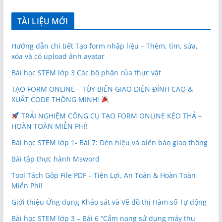
TÀI LIỆU MỚI
Hướng dẫn chi tiết Tạo form nhập liệu – Thêm, tìm, sửa,
xóa và có upload ảnh avatar
Bài học STEM lớp 3 Các bộ phận của thực vật
TẠO FORM ONLINE – TÙY BIẾN GIAO DIỆN ĐỈNH CAO &
XUẤT CODE THÔNG MINH!
TRẢI NGHIỆM CÔNG CỤ TẠO FORM ONLINE KÉO THẢ –
HOÀN TOÀN MIỄN PHÍ!
Bài học STEM lớp 1- Bài 7: Đèn hiệu và biển báo giao thông
Bài tập thực hành Msword
Tool Tách Gộp File PDF – Tiện Lợi, An Toàn & Hoàn Toàn
Miễn Phí!
Giới thiệu Ứng dụng Khảo sát và Vẽ đồ thị Hàm số Tự động
Bài học STEM lớp 3 – Bài 6 “Cẩm nang sử dụng máy thu