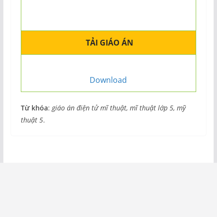
TẢI GIÁO ÁN
Download
Từ khóa
:
giáo án điện tử mĩ thuật, mĩ thuật lớp 5, mỹ
thuật 5
.