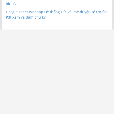
hình”.
Google sheet Webapp Hệ thống Gửi và Phê duyệt Hỗ trợ file
Pdf Xem và đính chữ ký