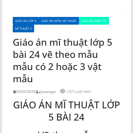
GIÁO ÁN LỚP 5
GIÁO ÁN MÔN MĨ THUẬT
GIÁO ÁN ĐIỆN TỬ
MĨ THUẬT 5
Giáo án mĩ thuật lớp 5
bài 24 vẽ theo mẫu
mẫu có 2 hoặc 3 vật
mẫu
107 Lượt xem
03/05/2018
giaoanppt
GIÁO ÁN MĨ THUẬT LỚP
5 BÀI 24