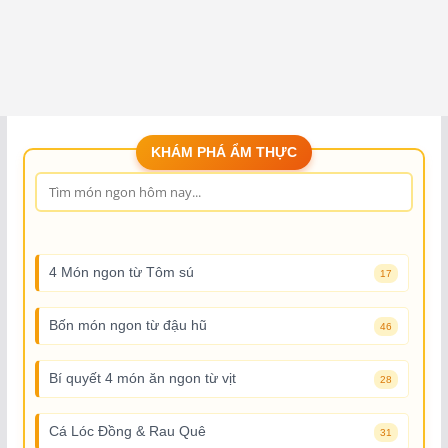
KHÁM PHÁ ẨM THỰC
4 Món ngon từ Tôm sú
17
Bốn món ngon từ đậu hũ
46
Bí quyết 4 món ăn ngon từ vịt
28
Cá Lóc Đồng & Rau Quê
31