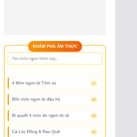
KHÁM PHÁ ẨM THỰC
4 Món ngon từ Tôm sú
17
Bốn món ngon từ đậu hũ
46
Bí quyết 4 món ăn ngon từ vịt
28
Cá Lóc Đồng & Rau Quê
31