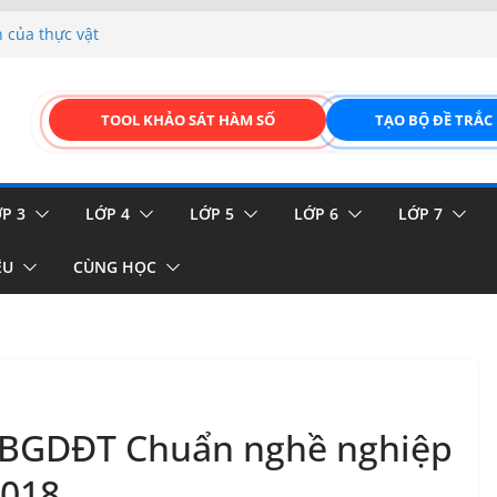
p liệu – Thêm, tìm, sửa,
 của thực vật
GIAO DIỆN ĐỈNH CAO &
TOOL KHẢO SÁT HÀM SỐ
TẠO BỘ ĐỀ TRẮC
FORM ONLINE KÉO THẢ –
hiệu và biển báo giao thông
P 3
LỚP 4
LỚP 5
LỚP 6
LỚP 7
ỆU
CÙNG HỌC
-BGDĐT Chuẩn nghề nghiệp
2018