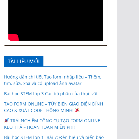
TÀI LIỆU MỚI
Hướng dẫn chi tiết Tạo form nhập liệu – Thêm,
tìm, sửa, xóa và có upload ảnh avatar
Bài học STEM lớp 3 Các bộ phận của thực vật
TẠO FORM ONLINE – TÙY BIẾN GIAO DIỆN ĐỈNH
CAO & XUẤT CODE THÔNG MINH!
TRẢI NGHIỆM CÔNG CỤ TẠO FORM ONLINE
KÉO THẢ – HOÀN TOÀN MIỄN PHÍ!
Bài học STEM lớp 1- Bài 7: Đèn hiệu và biển báo