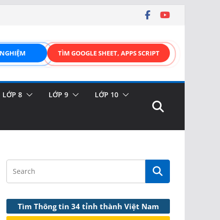
 NGHIỆM
TÌM GOOGLE SHEET, APPS SCRIPT
LỚP 8
LỚP 9
LỚP 10
Tìm Thông tin 34 tỉnh thành Việt Nam