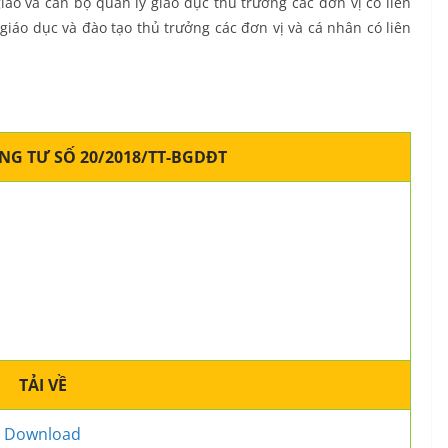
o và cán bộ quản lý giáo dục thủ trưởng các đơn vị có liên
giáo dục và đào tạo thủ trưởng các đơn vị và cá nhân có liên
ÔNG TƯ SỐ 20/2018/TT-BGDĐT
TẢI VỀ
Download