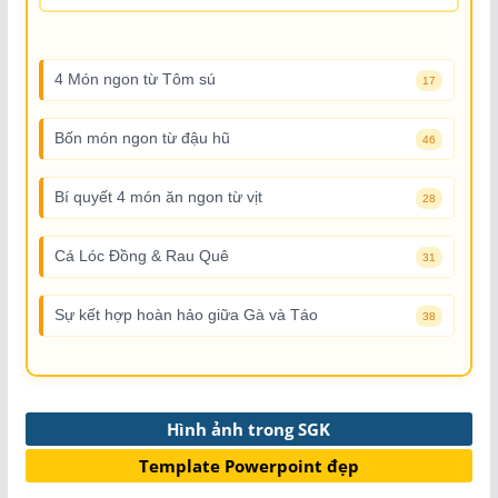
4 Món ngon từ Tôm sú
17
Bốn món ngon từ đậu hũ
46
Bí quyết 4 món ăn ngon từ vịt
28
Cá Lóc Đồng & Rau Quê
31
Sự kết hợp hoàn hảo giữa Gà và Táo
38
Hình ảnh trong SGK
Template Powerpoint đẹp