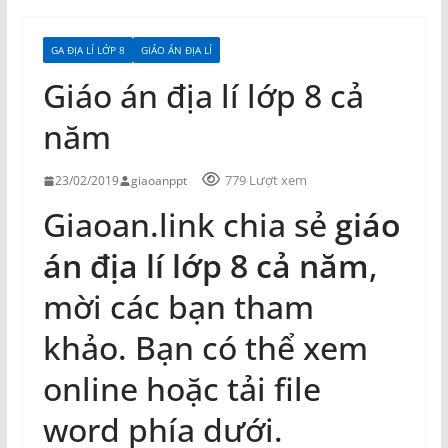
GA ĐỊA LÍ LỚP 8
GIÁO ÁN ĐỊA LÍ
Giáo án địa lí lớp 8 cả
năm
779 Lượt xem
23/02/2019
giaoanppt
Giaoan.link chia sẻ
giáo
án địa lí lớp 8 cả năm
,
mời các bạn tham
khảo. Bạn có thể xem
online hoặc tải file
word phía dưới.