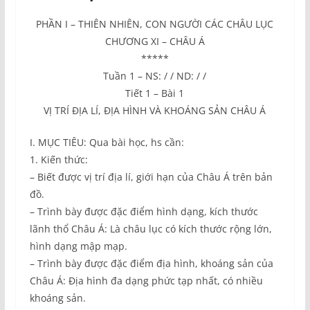
PHẦN I – THIÊN NHIÊN, CON NGƯỜI CÁC CHÂU LỤC
CHƯƠNG XI – CHÂU Á
*****
Tuần 1 – NS: / / ND: / /
Tiết 1 – Bài 1
VỊ TRÍ ĐỊA LÍ, ĐỊA HÌNH VÀ KHOÁNG SẢN CHÂU Á
I. MỤC TIÊU: Qua bài học, hs cần:
1. Kiến thức:
– Biết được vị trí địa lí, giới hạn của Châu Á trên bản
đồ.
– Trình bày được đặc điểm hình dạng, kích thước
lãnh thổ Châu Á: Là châu lục có kích thước rộng lớn,
hình dạng mập mạp.
– Trình bày được đặc điểm địa hình, khoáng sản của
Châu Á: Địa hình đa dạng phức tạp nhất, có nhiều
khoáng sản.