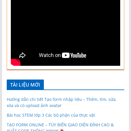
TÀI LIỆU MỚI
Hướng dẫn chi tiết Tạo form nhập liệu – Thêm, tìm, sửa,
xóa và có upload ảnh avatar
Bài học STEM lớp 3 Các bộ phận của thực vật
TẠO FORM ONLINE – TÙY BIẾN GIAO DIỆN ĐỈNH CAO &
XUẤT CODE THÔNG MINH!