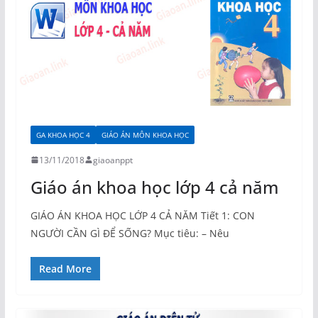
GA KHOA HỌC 4
GIÁO ÁN MÔN KHOA HỌC
13/11/2018
giaoanppt
Giáo án khoa học lớp 4 cả năm
GIÁO ÁN KHOA HỌC LỚP 4 CẢ NĂM Tiết 1: CON
NGƯỜI CẦN GÌ ĐỂ SỐNG? Mục tiêu: – Nêu
Read More