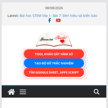
Skip
08/08/2026
to
Latest:
Bài học STEM lớp 1- Bài 7: Đèn hiệu và biển báo
content
giao thông
Hướng dẫn chi tiết Tạo form nhập liệu – Thêm,
tìm, sửa, xóa và có upload ảnh avatar
Bài học STEM lớp 3 Các bộ phận của thực vật
TẠO FORM ONLINE – TÙY BIẾN GIAO DIỆN ĐỈNH
CAO & XUẤT CODE THÔNG MINH!
TRẢI NGHIỆM CÔNG CỤ TẠO FORM ONLINE
TOOL KHẢO SÁT HÀM SỐ
KÉO THẢ – HOÀN TOÀN MIỄN PHÍ!
TẠO BỘ ĐỀ TRẮC NGHIỆM
TÌM GOOGLE SHEET, APPS SCRIPT