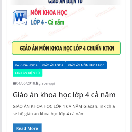
GA KHOA HỌC 4
GIÁO ÁN LỚP 4
GIÁO ÁN MÔN KHOA HỌC
GIÁO ÁN ĐIỆN TỬ
04/06/2018
giaoanppt
Giáo án khoa học lớp 4 cả năm
GIÁO ÁN KHOA HỌC LỚP 4 CẢ NĂM Giaoan.link chia
sẻ bộ giáo án khoa học lớp 4 cả năm
Read More