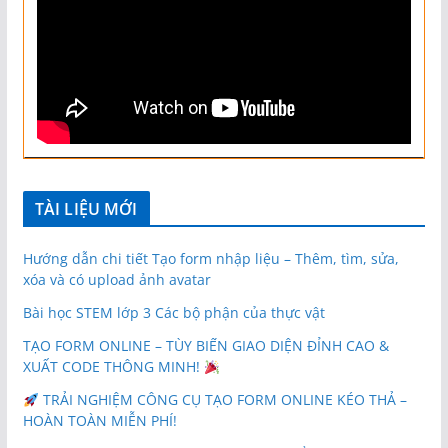
TÀI LIỆU MỚI
Hướng dẫn chi tiết Tạo form nhập liệu – Thêm, tìm, sửa,
xóa và có upload ảnh avatar
Bài học STEM lớp 3 Các bộ phận của thực vật
TẠO FORM ONLINE – TÙY BIẾN GIAO DIỆN ĐỈNH CAO &
XUẤT CODE THÔNG MINH!
TRẢI NGHIỆM CÔNG CỤ TẠO FORM ONLINE KÉO THẢ –
HOÀN TOÀN MIỄN PHÍ!