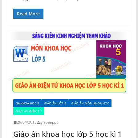
Read More
GA KHOA HỌC 5
GIÁO ÁN LỚP 5
GIÁO ÁN MÔN KHOA HỌC
GIÁO ÁN ĐIỆN TỬ
29/04/2018
giaoanppt
Giáo án khoa học lớp 5 học kì 1