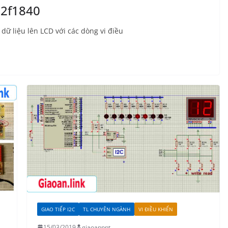
 12f1840
ị dữ liệu lên LCD với các dòng vi điều
GIAO TIẾP I2C
TL CHUYÊN NGÀNH
VI ĐIỀU KHIỂN
15/03/2019
giaoanppt