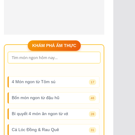
KHÁM PHÁ ẨM THỰC
4 Món ngon từ Tôm sú
17
Bốn món ngon từ đậu hũ
46
Bí quyết 4 món ăn ngon từ vịt
28
Cá Lóc Đồng & Rau Quê
31