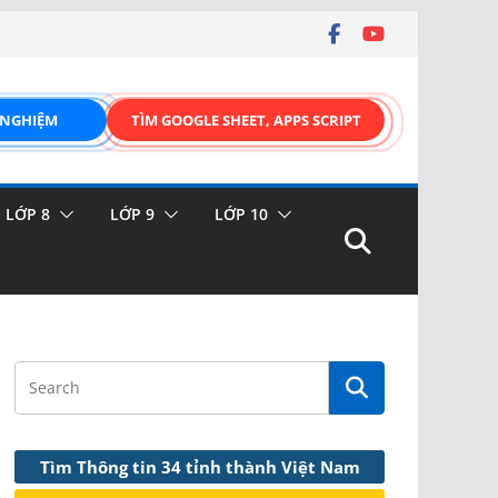
 NGHIỆM
TÌM GOOGLE SHEET, APPS SCRIPT
LỚP 8
LỚP 9
LỚP 10
Tìm Thông tin 34 tỉnh thành Việt Nam