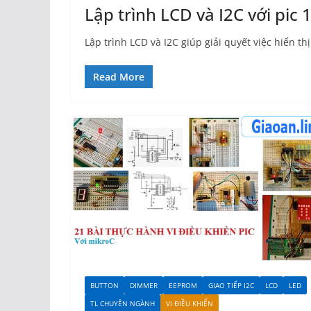
Lập trình LCD và I2C với pic
Lập trình LCD và I2C giúp giải quyết việc hiển th
Read More
BUTTON
DIMMER
EEPROM
GIAO TIẾP I2C
LCD
LED
TL CHUYÊN NGÀNH
VI ĐIỀU KHIỂN