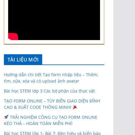
TÀI LIỆU MỚI
Hướng dẫn chi tiết Tạo form nhập liệu – Thêm,
tìm, sửa, xóa và có upload ảnh avatar
Bài học STEM lớp 3 Các bộ phận của thực vật
TẠO FORM ONLINE – TÙY BIẾN GIAO DIỆN ĐỈNH
CAO & XUẤT CODE THÔNG MINH!
TRẢI NGHIỆM CÔNG CỤ TẠO FORM ONLINE
KÉO THẢ – HOÀN TOÀN MIỄN PHÍ!
Bài học STEM lớp 1- Bài 7: Đèn hiệu và biển báo