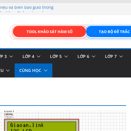
hiệu và biển báo giao thông
p liệu – Thêm, tìm, sửa,
 của thực vật
TOOL KHẢO SÁT HÀM SỐ
TẠO BỘ ĐỀ TRẮC
GIAO DIỆN ĐỈNH CAO &
FORM ONLINE KÉO THẢ –
P 3
LỚP 4
LỚP 5
LỚP 6
LỚP 7
ỆU
CÙNG HỌC