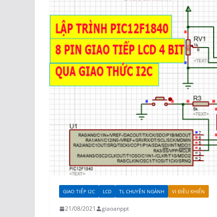
GIAO TIẾP I2C
LCD
TL CHUYÊN NGÀNH
VI ĐIỀU KHIỂN
21/08/2021
giaoanppt