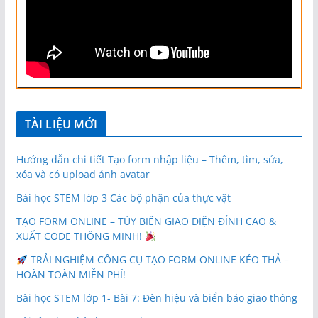
TÀI LIỆU MỚI
Hướng dẫn chi tiết Tạo form nhập liệu – Thêm, tìm, sửa,
xóa và có upload ảnh avatar
Bài học STEM lớp 3 Các bộ phận của thực vật
TẠO FORM ONLINE – TÙY BIẾN GIAO DIỆN ĐỈNH CAO &
XUẤT CODE THÔNG MINH!
TRẢI NGHIỆM CÔNG CỤ TẠO FORM ONLINE KÉO THẢ –
HOÀN TOÀN MIỄN PHÍ!
Bài học STEM lớp 1- Bài 7: Đèn hiệu và biển báo giao thông