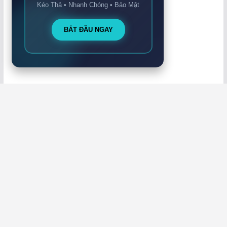
Kéo Thả • Nhanh Chóng • Bảo Mật
BẮT ĐẦU NGAY