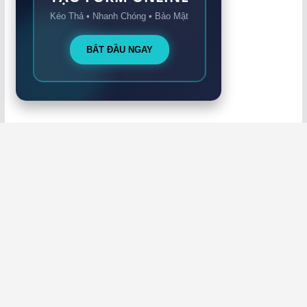
Kéo Thả • Nhanh Chóng • Bảo Mật
BẮT ĐẦU NGAY