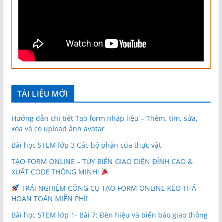
TÀI LIỆU MỚI
Hướng dẫn chi tiết Tạo form nhập liệu – Thêm, tìm, sửa,
xóa và có upload ảnh avatar
Bài học STEM lớp 3 Các bộ phận của thực vật
TẠO FORM ONLINE – TÙY BIẾN GIAO DIỆN ĐỈNH CAO &
XUẤT CODE THÔNG MINH!
TRẢI NGHIỆM CÔNG CỤ TẠO FORM ONLINE KÉO THẢ –
HOÀN TOÀN MIỄN PHÍ!
Bài học STEM lớp 1- Bài 7: Đèn hiệu và biển báo giao thông