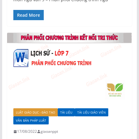
Read More
LUẬT GIÁO DỤC - ĐÀO TẠO
TÀI LIỆU
TÀI LIỆU GIÁO VIÊN
VĂN BẢN PHÁP LUẬT
17/08/2022
giaoanppt