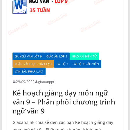
GA NGỮ VĂN LỚP 9
GIÁO ÁN LỚP 9
GIÁO ÁN ĐIỆN TỬ
LUẬT GIÁO DỤC - ĐÀO TẠO
TÀI LIỆU
TÀI LIỆU GIÁO VIÊN
VĂN BẢN PHÁP LUẬT
29/09/2022
giaoanppt
Kế hoạch giảng dạy môn ngữ
văn 9 – Phân phối chương trình
ngữ văn 9
Giaoan.link chia sẻ đến các bạn Kế hoạch giảng dạy
môn ngữ văn 9 – Phân phối chương trình ngữ