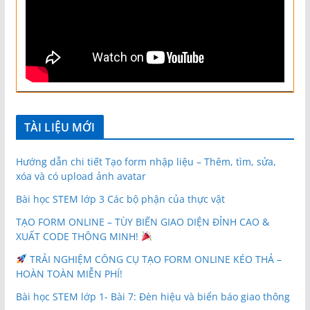
TÀI LIỆU MỚI
Hướng dẫn chi tiết Tạo form nhập liệu – Thêm, tìm, sửa,
xóa và có upload ảnh avatar
Bài học STEM lớp 3 Các bộ phận của thực vật
TẠO FORM ONLINE – TÙY BIẾN GIAO DIỆN ĐỈNH CAO &
XUẤT CODE THÔNG MINH!
TRẢI NGHIỆM CÔNG CỤ TẠO FORM ONLINE KÉO THẢ –
HOÀN TOÀN MIỄN PHÍ!
Bài học STEM lớp 1- Bài 7: Đèn hiệu và biển báo giao thông