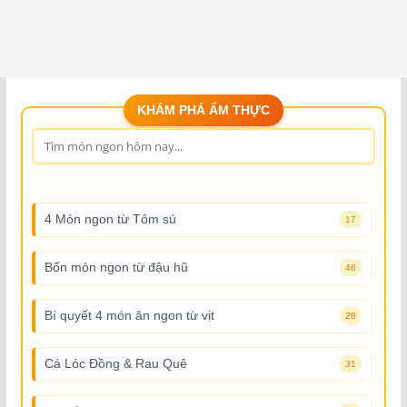
KHÁM PHÁ ẨM THỰC
4 Món ngon từ Tôm sú
17
Bốn món ngon từ đậu hũ
46
Bí quyết 4 món ăn ngon từ vịt
28
Cá Lóc Đồng & Rau Quê
31