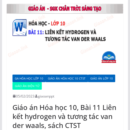
GA HÓA HỌC LỚP 10
GIÁO ÁN HÓA HỌC 10 CTST
GIÁO ÁN LỚP 10
GIÁO ÁN ĐIỆN TỬ
05/02/2023
giaoanppt
Giáo án Hóa học 10, Bài 11 Liên
kết hydrogen và tương tác van
der waals, sách CTST