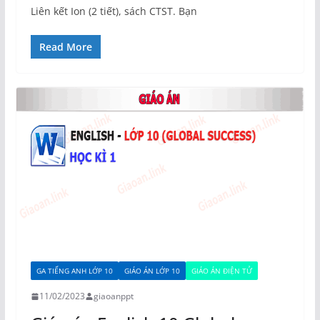
Liên kết Ion (2 tiết), sách CTST. Bạn
Read More
GA TIẾNG ANH LỚP 10
GIÁO ÁN LỚP 10
GIÁO ÁN ĐIỆN TỬ
11/02/2023
giaoanppt