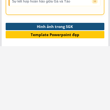
Sự kết hợp hoàn hảo giữa Gà và Táo
38
Hình ảnh trong SGK
Template Powerpoint đẹp