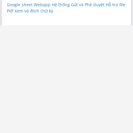
Google sheet Webapp Hệ thống Gửi và Phê duyệt Hỗ trợ file
Pdf Xem và đính chữ ký