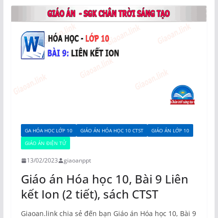
GA HÓA HỌC LỚP 10
GIÁO ÁN HÓA HỌC 10 CTST
GIÁO ÁN LỚP 10
GIÁO ÁN ĐIỆN TỬ
13/02/2023
giaoanppt
Giáo án Hóa học 10, Bài 9 Liên
kết Ion (2 tiết), sách CTST
Giaoan.link chia sẻ đến bạn Giáo án Hóa học 10, Bài 9