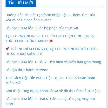
TÀI LIỆU MỚI
Hướng dẫn chi tiết Tạo form nhập liệu – Thêm, tìm, sửa,
xóa và có upload ảnh avatar
Bài học STEM lớp 3 Các bộ phận của thực vật
TẠO FORM ONLINE – TÙY BIẾN GIAO DIỆN ĐỈNH CAO &
XUẤT CODE THÔNG MINH!
TRẢI NGHIỆM CÔNG CỤ TẠO FORM ONLINE KÉO THẢ –
HOÀN TOÀN MIỄN PHÍ!
Bài học STEM lớp 1- Bài 7: Đèn hiệu và biển báo giao thông
Bài tập thực hành Msword
Tool Tách Gộp File PDF – Tiện Lợi, An Toàn & Hoàn Toàn
Miễn Phí!
Giới thiệu Ứng dụng Khảo sát và Vẽ đồ thị Hàm số Tự động
Bài học STEM lớp 3 – Bài 6 “Cẩm nang sử dụng máy thu
hình”.