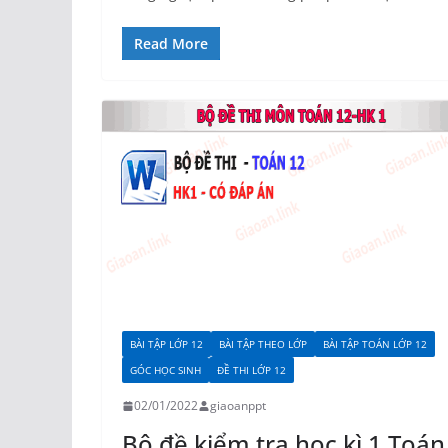
Read More
BÀI TẬP LỚP 12
BÀI TẬP THEO LỚP
BÀI TẬP TOÁN LỚP 12
GÓC HỌC SINH
ĐỀ THI LỚP 12
02/01/2022
giaoanppt
Bô đề kiểm tra học kì 1 Toán