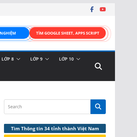
 NGHIỆM
TÌM GOOGLE SHEET, APPS SCRIPT
LỚP 8
LỚP 9
LỚP 10
Tìm Thông tin 34 tỉnh thành Việt Nam