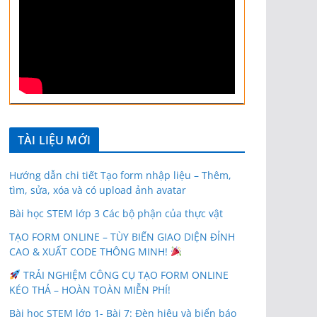
TÀI LIỆU MỚI
Hướng dẫn chi tiết Tạo form nhập liệu – Thêm,
tìm, sửa, xóa và có upload ảnh avatar
Bài học STEM lớp 3 Các bộ phận của thực vật
TẠO FORM ONLINE – TÙY BIẾN GIAO DIỆN ĐỈNH
CAO & XUẤT CODE THÔNG MINH!
TRẢI NGHIỆM CÔNG CỤ TẠO FORM ONLINE
KÉO THẢ – HOÀN TOÀN MIỄN PHÍ!
Bài học STEM lớp 1- Bài 7: Đèn hiệu và biển báo