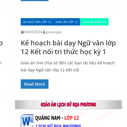
GA NGỮ VĂN LỚP 12
GIÁO ÁN LỚP 12
GIÁO ÁN ĐIỆN TỬ
09/08/2024
giaoanppt
p
Kế hoạch bài dạy Ngữ văn lớp
12 Kết nối tri thức học kỳ 1
h
Giáo án link chia sẻ đến các bạn tài liệu Kế hoạch
bài dạy Ngữ văn lớp 12 Kết nối
Read More