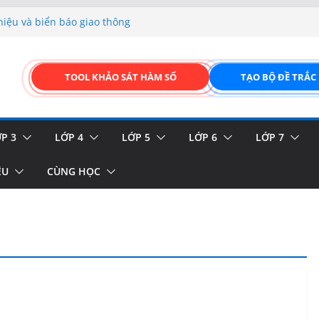
hiệu và biển báo giao thông
p liệu – Thêm, tìm, sửa,
 của thực vật
TOOL KHẢO SÁT HÀM SỐ
TẠO BỘ ĐỀ TRẮC
GIAO DIỆN ĐỈNH CAO &
FORM ONLINE KÉO THẢ –
P 3
LỚP 4
LỚP 5
LỚP 6
LỚP 7
ỆU
CÙNG HỌC