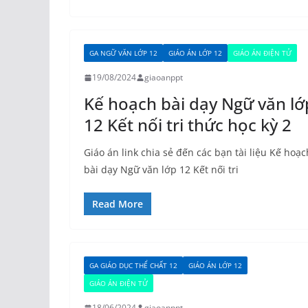
GA NGỮ VĂN LỚP 12
GIÁO ÁN LỚP 12
GIÁO ÁN ĐIỆN TỬ
19/08/2024
giaoanppt
Kế hoạch bài dạy Ngữ văn lớ
12 Kết nối tri thức học kỳ 2
Giáo án link chia sẻ đến các bạn tài liệu Kế hoạc
bài dạy Ngữ văn lớp 12 Kết nối tri
Read More
GA GIÁO DỤC THỂ CHẤT 12
GIÁO ÁN LỚP 12
GIÁO ÁN ĐIỆN TỬ
18/06/2024
giaoanppt