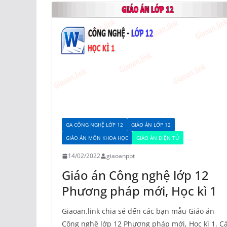
GA CÔNG NGHỆ LỚP 12
GIÁO ÁN LỚP 12
GIÁO ÁN MÔN KHOA HỌC
GIÁO ÁN ĐIỆN TỬ
14/02/2022
giaoanppt
Giáo án Công nghệ lớp 12
Phương pháp mới, Học kì 1
Giaoan.link chia sẻ đến các bạn mẫu Giáo án
Công nghệ lớp 12 Phương pháp mới, Học kì 1. C