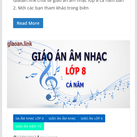
Giaoan.link chia sẻ giáo án âm nhạc lớp 8 cả năm bản
2. Mời các bạn tham khảo trong biên
Read More
GA ÂM NHẠC LỚP 8
GIÁO ÁN ÂM NHẠC
GIÁO ÁN LỚP 8
GIÁO ÁN ĐIỆN TỬ