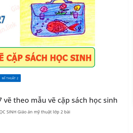
MĨ THUẬT 2
27 vẽ theo mẫu vẽ cặp sách học sinh
C SINH Giáo án mỹ thuật lớp 2 bài