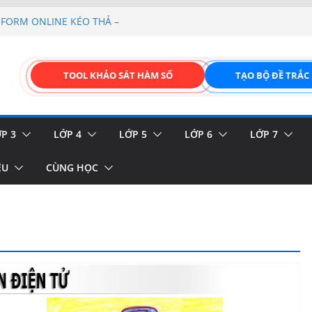
FORM ONLINE KÉO THẢ –
hiệu và biển báo giao thông
p liệu – Thêm, tìm, sửa,
TOOL KHẢO SÁT HÀM SỐ
TẠO BỘ ĐỀ TRẮC
 của thực vật
GIAO DIỆN ĐỈNH CAO &
P 3
LỚP 4
LỚP 5
LỚP 6
LỚP 7
ỆU
CÙNG HỌC