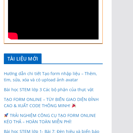
TÀI LIỆU MỚI
Hướng dẫn chi tiết Tạo form nhập liệu – Thêm,
tìm, sửa, xóa và có upload ảnh avatar
Bài học STEM lớp 3 Các bộ phận của thực vật
TẠO FORM ONLINE – TÙY BIẾN GIAO DIỆN ĐỈNH
CAO & XUẤT CODE THÔNG MINH!
TRẢI NGHIỆM CÔNG CỤ TẠO FORM ONLINE
KÉO THẢ – HOÀN TOÀN MIỄN PHÍ!
Bài học STEM lớp 1- Bài 7: Đèn hiệu và biển báo