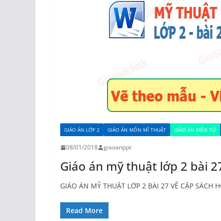
GIÁO ÁN LỚP 2
GIÁO ÁN MÔN MĨ THUẬT
GIÁO ÁN ĐIỆN TỬ
08/01/2018
giaoanppt
Giáo án mỹ thuật lớp 2 bài 
GIÁO ÁN MỸ THUẬT LỚP 2 BÀI 27 VẼ CẶP SÁCH HỌ
Read More