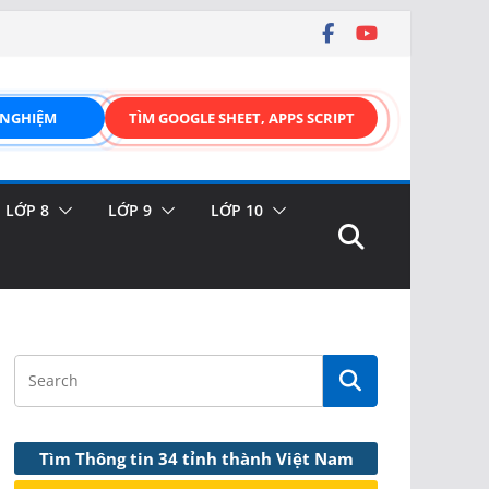
 NGHIỆM
TÌM GOOGLE SHEET, APPS SCRIPT
LỚP 8
LỚP 9
LỚP 10
Tìm Thông tin 34 tỉnh thành Việt Nam