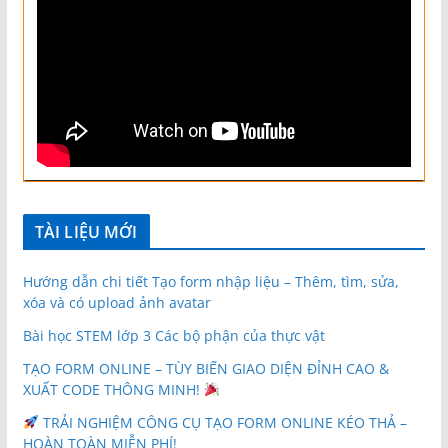
TÀI LIỆU MỚI
Hướng dẫn chi tiết Tạo form nhập liệu – Thêm, tìm, sửa,
xóa và có upload ảnh avatar
Bài học STEM lớp 3 Các bộ phận của thực vật
TẠO FORM ONLINE – TÙY BIẾN GIAO DIỆN ĐỈNH CAO &
XUẤT CODE THÔNG MINH!
TRẢI NGHIỆM CÔNG CỤ TẠO FORM ONLINE KÉO THẢ –
HOÀN TOÀN MIỄN PHÍ!