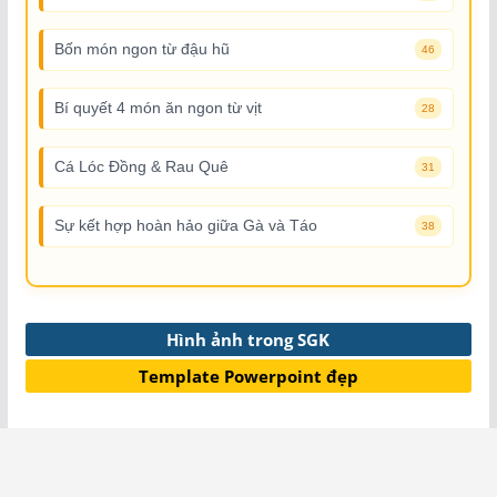
Bốn món ngon từ đậu hũ
46
Bí quyết 4 món ăn ngon từ vịt
28
Cá Lóc Đồng & Rau Quê
31
Sự kết hợp hoàn hảo giữa Gà và Táo
38
Hình ảnh trong SGK
Template Powerpoint đẹp