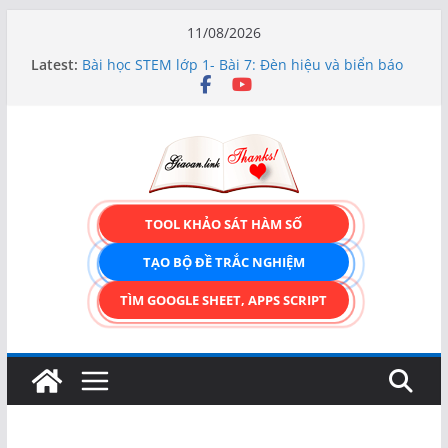
Skip
11/08/2026
to
Latest:
Bài học STEM lớp 1- Bài 7: Đèn hiệu và biển báo
content
giao thông
Hướng dẫn chi tiết Tạo form nhập liệu – Thêm,
tìm, sửa, xóa và có upload ảnh avatar
Bài học STEM lớp 3 Các bộ phận của thực vật
TẠO FORM ONLINE – TÙY BIẾN GIAO DIỆN ĐỈNH
CAO & XUẤT CODE THÔNG MINH!
TRẢI NGHIỆM CÔNG CỤ TẠO FORM ONLINE
TOOL KHẢO SÁT HÀM SỐ
KÉO THẢ – HOÀN TOÀN MIỄN PHÍ!
TẠO BỘ ĐỀ TRẮC NGHIỆM
TÌM GOOGLE SHEET, APPS SCRIPT