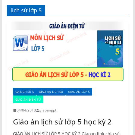
lịch sử lớp 5
GA LỊCH SỬ 5
GIÁO ÁN LỊCH SỬ
GIÁO ÁN LỚP 5
GIÁO ÁN ĐIỆN TỬ
04/04/2018
giaoanppt
Giáo án lịch sử lớp 5 học kỳ 2
GIÁO ÁN LỊCH SỬ LỚP 5 HỌC KỲ 2 Giaoan.link chia sẻ