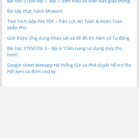
Bài học STEM lớp 1- Bài 7: Đèn hiệu và biển báo giao thông
Bài tập thực hành Msword
Tool Tách Gộp File PDF – Tiện Lợi, An Toàn & Hoàn Toàn
Miễn Phí!
Giới thiệu Ứng dụng Khảo sát và Vẽ đồ thị Hàm số Tự động
Bài học STEM lớp 3 – Bài 6 “Cẩm nang sử dụng máy thu
hình”.
Google sheet Webapp Hệ thống Gửi và Phê duyệt Hỗ trợ file
Pdf Xem và đính chữ ký