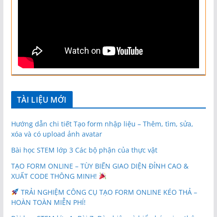
TÀI LIỆU MỚI
Hướng dẫn chi tiết Tạo form nhập liệu – Thêm, tìm, sửa,
xóa và có upload ảnh avatar
Bài học STEM lớp 3 Các bộ phận của thực vật
TẠO FORM ONLINE – TÙY BIẾN GIAO DIỆN ĐỈNH CAO &
XUẤT CODE THÔNG MINH!
TRẢI NGHIỆM CÔNG CỤ TẠO FORM ONLINE KÉO THẢ –
HOÀN TOÀN MIỄN PHÍ!