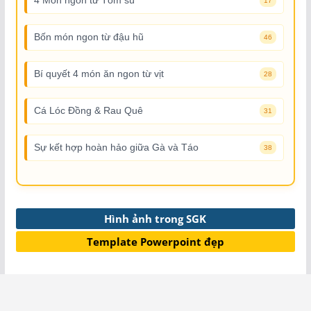
4 Món ngon từ Tôm sú
17
Bốn món ngon từ đậu hũ
46
Bí quyết 4 món ăn ngon từ vịt
28
Cá Lóc Đồng & Rau Quê
31
Sự kết hợp hoàn hảo giữa Gà và Táo
38
Hình ảnh trong SGK
Template Powerpoint đẹp