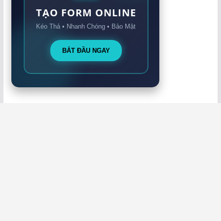
TẠO FORM ONLINE
Kéo Thả • Nhanh Chóng • Bảo Mật
BẮT ĐẦU NGAY