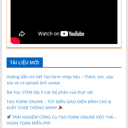
TÀI LIỆU MỚI
Hướng dẫn chi tiết Tạo form nhập liệu – Thêm, tìm, sửa,
xóa và có upload ảnh avatar
Bài học STEM lớp 3 Các bộ phận của thực vật
TẠO FORM ONLINE – TÙY BIẾN GIAO DIỆN ĐỈNH CAO &
XUẤT CODE THÔNG MINH!
TRẢI NGHIỆM CÔNG CỤ TẠO FORM ONLINE KÉO THẢ –
HOÀN TOÀN MIỄN PHÍ!