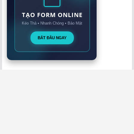
TẠO FORM ONLINE
Kéo Thả • Nhanh Chóng • Bảo Mật
BẮT ĐẦU NGAY