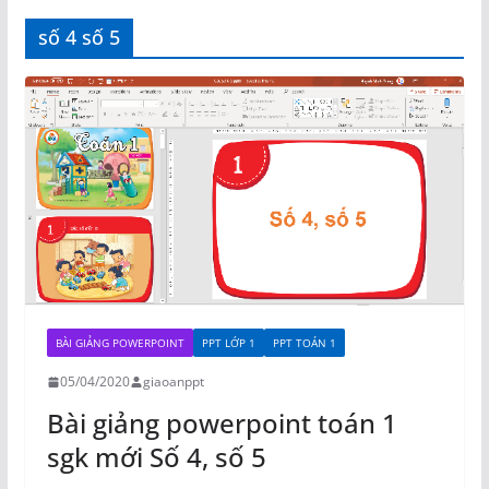
số 4 số 5
BÀI GIẢNG POWERPOINT
PPT LỚP 1
PPT TOÁN 1
05/04/2020
giaoanppt
Bài giảng powerpoint toán 1
sgk mới Số 4, số 5