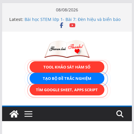
Skip
08/08/2026
to
Latest:
Bài học STEM lớp 1- Bài 7: Đèn hiệu và biển báo
content
giao thông
Hướng dẫn chi tiết Tạo form nhập liệu – Thêm,
tìm, sửa, xóa và có upload ảnh avatar
Bài học STEM lớp 3 Các bộ phận của thực vật
TẠO FORM ONLINE – TÙY BIẾN GIAO DIỆN ĐỈNH
CAO & XUẤT CODE THÔNG MINH!
TRẢI NGHIỆM CÔNG CỤ TẠO FORM ONLINE
TOOL KHẢO SÁT HÀM SỐ
KÉO THẢ – HOÀN TOÀN MIỄN PHÍ!
TẠO BỘ ĐỀ TRẮC NGHIỆM
TÌM GOOGLE SHEET, APPS SCRIPT