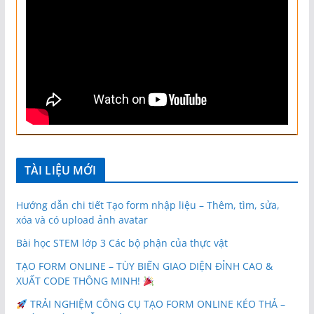
TÀI LIỆU MỚI
Hướng dẫn chi tiết Tạo form nhập liệu – Thêm, tìm, sửa,
xóa và có upload ảnh avatar
Bài học STEM lớp 3 Các bộ phận của thực vật
TẠO FORM ONLINE – TÙY BIẾN GIAO DIỆN ĐỈNH CAO &
XUẤT CODE THÔNG MINH!
TRẢI NGHIỆM CÔNG CỤ TẠO FORM ONLINE KÉO THẢ –