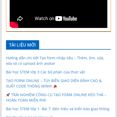
TÀI LIỆU MỚI
Hướng dẫn chi tiết Tạo form nhập liệu – Thêm, tìm, sửa,
xóa và có upload ảnh avatar
Bài học STEM lớp 3 Các bộ phận của thực vật
TẠO FORM ONLINE – TÙY BIẾN GIAO DIỆN ĐỈNH CAO &
XUẤT CODE THÔNG MINH!
TRẢI NGHIỆM CÔNG CỤ TẠO FORM ONLINE KÉO THẢ –
HOÀN TOÀN MIỄN PHÍ!
Bài học STEM lớp 1- Bài 7: Đèn hiệu và biển báo giao thông