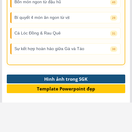
Bốn món ngon từ đậu hũ
46
Bí quyết 4 món ăn ngon từ vịt
28
Cá Lóc Đồng & Rau Quê
31
Sự kết hợp hoàn hảo giữa Gà và Táo
38
Hình ảnh trong SGK
Template Powerpoint đẹp