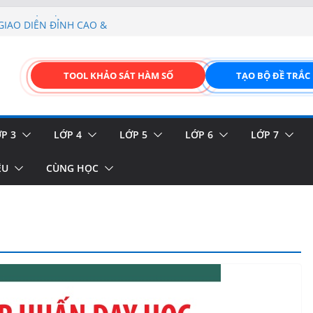
 của thực vật
GIAO DIỆN ĐỈNH CAO &
FORM ONLINE KÉO THẢ –
TOOL KHẢO SÁT HÀM SỐ
TẠO BỘ ĐỀ TRẮC
hiệu và biển báo giao thông
p liệu – Thêm, tìm, sửa,
P 3
LỚP 4
LỚP 5
LỚP 6
LỚP 7
ỆU
CÙNG HỌC