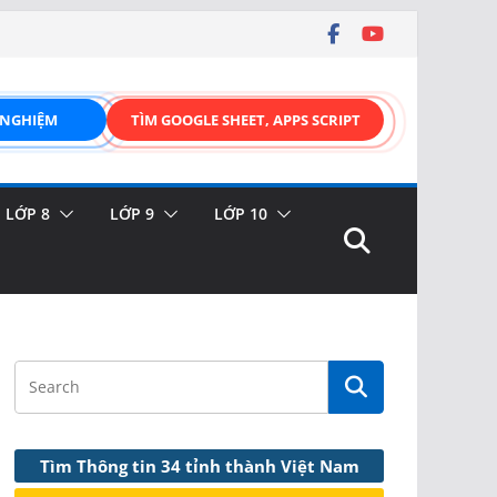
 NGHIỆM
TÌM GOOGLE SHEET, APPS SCRIPT
LỚP 8
LỚP 9
LỚP 10
Tìm Thông tin 34 tỉnh thành Việt Nam