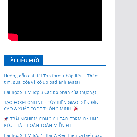
TÀI LIỆU MỚI
Hướng dẫn chi tiết Tạo form nhập liệu – Thêm,
tìm, sửa, xóa và có upload ảnh avatar
Bài học STEM lớp 3 Các bộ phận của thực vật
TẠO FORM ONLINE – TÙY BIẾN GIAO DIỆN ĐỈNH
CAO & XUẤT CODE THÔNG MINH!
TRẢI NGHIỆM CÔNG CỤ TẠO FORM ONLINE
KÉO THẢ – HOÀN TOÀN MIỄN PHÍ!
Bài học STEM lớp 1- Bài 7: Đèn hiệu và biển báo