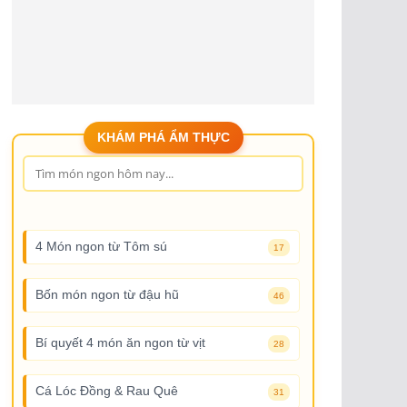
KHÁM PHÁ ẨM THỰC
4 Món ngon từ Tôm sú
17
Bốn món ngon từ đậu hũ
46
Bí quyết 4 món ăn ngon từ vịt
28
Cá Lóc Đồng & Rau Quê
31