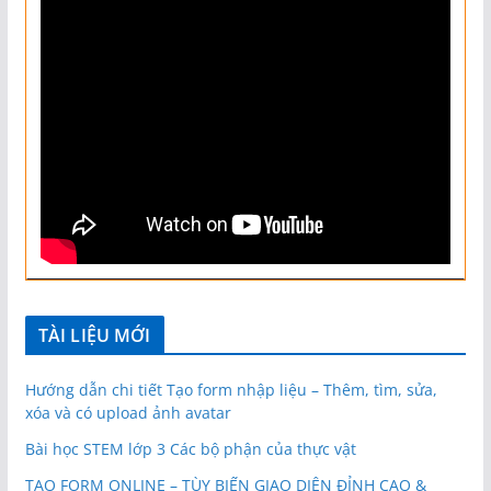
TÀI LIỆU MỚI
Hướng dẫn chi tiết Tạo form nhập liệu – Thêm, tìm, sửa,
xóa và có upload ảnh avatar
Bài học STEM lớp 3 Các bộ phận của thực vật
TẠO FORM ONLINE – TÙY BIẾN GIAO DIỆN ĐỈNH CAO &