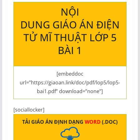
NỘI
DUNG GIÁO ÁN ĐIỆN
TỬ MĨ THUẬT LỚP 5
BÀI 1
[embeddoc
url=”https://giaoan.link/doc/pdf/lop5/lop5-
bai1.pdf” download=”none”]
[sociallocker]
TẢI GIÁO ÁN ĐỊNH DẠNG
WORD
(.DOC)