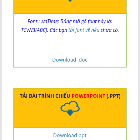
Font : .vnTime; Bảng mã gõ font này là:
TCVN3(ABC). Các bạn
tải font về nếu
chưa có.
Download .doc
TẢI BÀI TRÌNH CHIẾU
POWERPOINT
(.PPT)
Download ppt