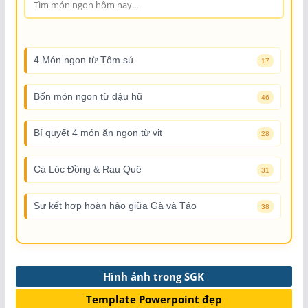
4 Món ngon từ Tôm sú
17
Bốn món ngon từ đậu hũ
46
Bí quyết 4 món ăn ngon từ vịt
28
Cá Lóc Đồng & Rau Quê
31
Sự kết hợp hoàn hảo giữa Gà và Táo
38
Hình ảnh trong SGK
Template Powerpoint đẹp