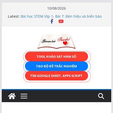
Skip
10/08/2026
to
Latest:
Bài học STEM lớp 1- Bài 7: Đèn hiệu và biển báo
content
giao thông
Hướng dẫn chi tiết Tạo form nhập liệu – Thêm,
tìm, sửa, xóa và có upload ảnh avatar
Bài học STEM lớp 3 Các bộ phận của thực vật
TẠO FORM ONLINE – TÙY BIẾN GIAO DIỆN ĐỈNH
CAO & XUẤT CODE THÔNG MINH!
TRẢI NGHIỆM CÔNG CỤ TẠO FORM ONLINE
TOOL KHẢO SÁT HÀM SỐ
KÉO THẢ – HOÀN TOÀN MIỄN PHÍ!
TẠO BỘ ĐỀ TRẮC NGHIỆM
TÌM GOOGLE SHEET, APPS SCRIPT