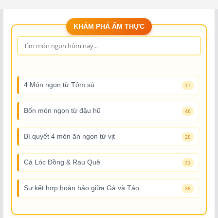
KHÁM PHÁ ẨM THỰC
4 Món ngon từ Tôm sú
17
Bốn món ngon từ đậu hũ
46
Bí quyết 4 món ăn ngon từ vịt
28
Cá Lóc Đồng & Rau Quê
31
Sự kết hợp hoàn hảo giữa Gà và Táo
38