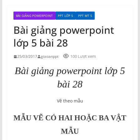
BÀI GIẢNG POWERPOINT
PPT LỚP 5
PPT MT 5
Bài giảng powerpoint
lớp 5 bài 28
100 Lượt xem
25/03/2017
giaoanppt
Bài giảng powerpoint lớp 5
bài 28
Vẽ theo mẫu
MẪU VẼ CÓ HAI HOẶC BA VẬT
MẪU