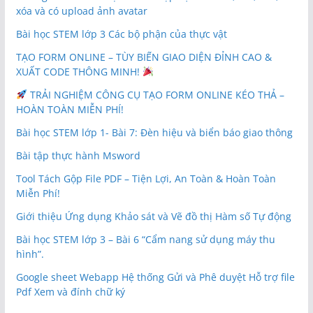
xóa và có upload ảnh avatar
Bài học STEM lớp 3 Các bộ phận của thực vật
TẠO FORM ONLINE – TÙY BIẾN GIAO DIỆN ĐỈNH CAO &
XUẤT CODE THÔNG MINH!
TRẢI NGHIỆM CÔNG CỤ TẠO FORM ONLINE KÉO THẢ –
HOÀN TOÀN MIỄN PHÍ!
Bài học STEM lớp 1- Bài 7: Đèn hiệu và biển báo giao thông
Bài tập thực hành Msword
Tool Tách Gộp File PDF – Tiện Lợi, An Toàn & Hoàn Toàn
Miễn Phí!
Giới thiệu Ứng dụng Khảo sát và Vẽ đồ thị Hàm số Tự động
Bài học STEM lớp 3 – Bài 6 “Cẩm nang sử dụng máy thu
hình”.
Google sheet Webapp Hệ thống Gửi và Phê duyệt Hỗ trợ file
Pdf Xem và đính chữ ký