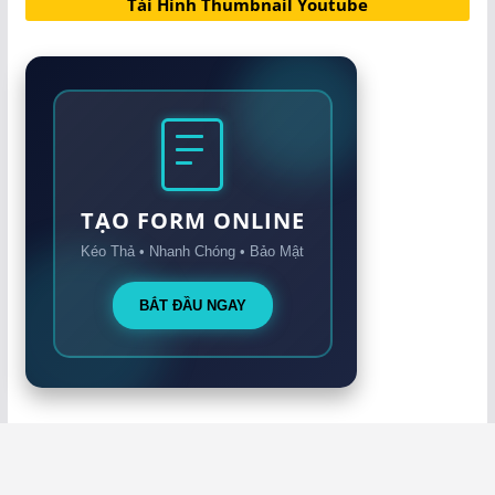
Tải Hình Thumbnail Youtube
TẠO FORM ONLINE
Kéo Thả • Nhanh Chóng • Bảo Mật
BẮT ĐẦU NGAY