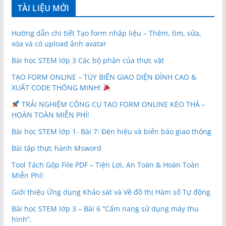
TÀI LIỆU MỚI
Hướng dẫn chi tiết Tạo form nhập liệu – Thêm, tìm, sửa,
xóa và có upload ảnh avatar
Bài học STEM lớp 3 Các bộ phận của thực vật
TẠO FORM ONLINE – TÙY BIẾN GIAO DIỆN ĐỈNH CAO &
XUẤT CODE THÔNG MINH!
TRẢI NGHIỆM CÔNG CỤ TẠO FORM ONLINE KÉO THẢ –
HOÀN TOÀN MIỄN PHÍ!
Bài học STEM lớp 1- Bài 7: Đèn hiệu và biển báo giao thông
Bài tập thực hành Msword
Tool Tách Gộp File PDF – Tiện Lợi, An Toàn & Hoàn Toàn
Miễn Phí!
Giới thiệu Ứng dụng Khảo sát và Vẽ đồ thị Hàm số Tự động
Bài học STEM lớp 3 – Bài 6 “Cẩm nang sử dụng máy thu
hình”.