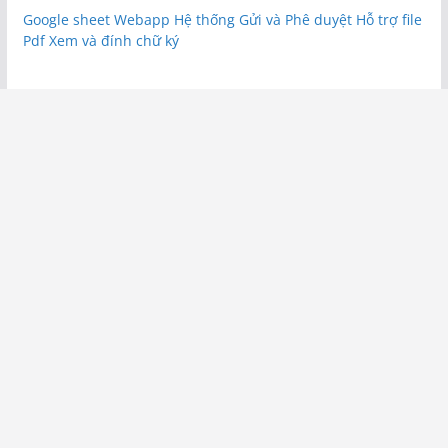
Google sheet Webapp Hệ thống Gửi và Phê duyệt Hỗ trợ file
Pdf Xem và đính chữ ký