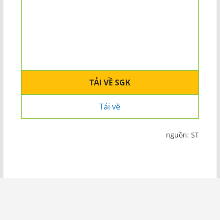
TẢI VỀ SGK
Tải về
nguồn: ST