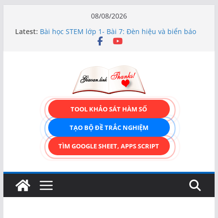
Skip
08/08/2026
to
Latest:
Bài học STEM lớp 1- Bài 7: Đèn hiệu và biển báo
content
giao thông
Hướng dẫn chi tiết Tạo form nhập liệu – Thêm,
tìm, sửa, xóa và có upload ảnh avatar
Bài học STEM lớp 3 Các bộ phận của thực vật
TẠO FORM ONLINE – TÙY BIẾN GIAO DIỆN ĐỈNH
CAO & XUẤT CODE THÔNG MINH!
TRẢI NGHIỆM CÔNG CỤ TẠO FORM ONLINE
TOOL KHẢO SÁT HÀM SỐ
KÉO THẢ – HOÀN TOÀN MIỄN PHÍ!
TẠO BỘ ĐỀ TRẮC NGHIỆM
TÌM GOOGLE SHEET, APPS SCRIPT