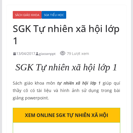
SÁCH GIÁO KHOA
SGK TIỂU HỌC
SGK Tự nhiên xã hội lớp
1
79 Lượt xem
13/04/2017
giaoanppt
SGK Tự nhiên xã hội lớp 1
Sách giáo khoa môn
tự nhiên xã hội lớp 1
giúp quí
thầy cô có tài liệu và hình ảnh sử dụng trong bài
giảng powerpoint.
XEM ONLINE SGK TỰ NHIÊN XÃ HỘI