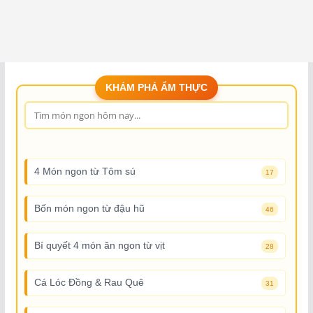
KHÁM PHÁ ẨM THỰC
4 Món ngon từ Tôm sú
17
Bốn món ngon từ đậu hũ
46
Bí quyết 4 món ăn ngon từ vịt
28
Cá Lóc Đồng & Rau Quê
31