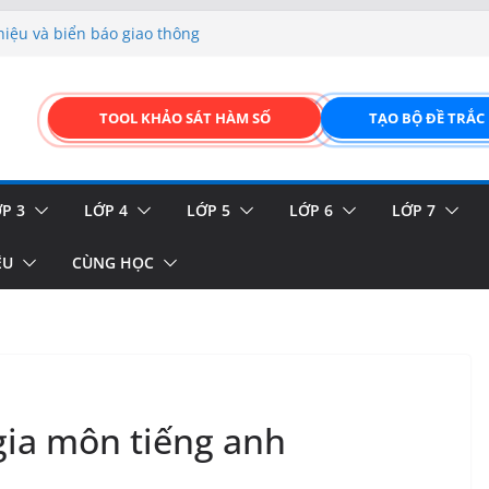
hiệu và biển báo giao thông
p liệu – Thêm, tìm, sửa,
 của thực vật
TOOL KHẢO SÁT HÀM SỐ
TẠO BỘ ĐỀ TRẮC
GIAO DIỆN ĐỈNH CAO &
FORM ONLINE KÉO THẢ –
P 3
LỚP 4
LỚP 5
LỚP 6
LỚP 7
ỆU
CÙNG HỌC
gia môn tiếng anh