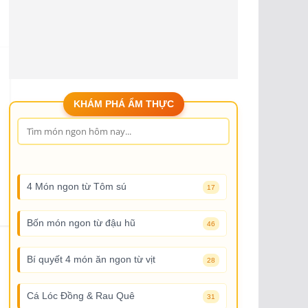
KHÁM PHÁ ẨM THỰC
4 Món ngon từ Tôm sú
17
Bốn món ngon từ đậu hũ
46
Bí quyết 4 món ăn ngon từ vịt
28
Cá Lóc Đồng & Rau Quê
31