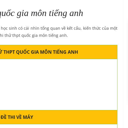
 quốc gia môn tiếng anh
 học sinh có cái nhìn tổng quan về kết cấu, kiến thức của một
thi thử thpt quốc gia môn tiếng anh.
HỬ THPT QUỐC GIA MÔN TIẾNG ANH
 ĐỀ THI VỀ MÁY