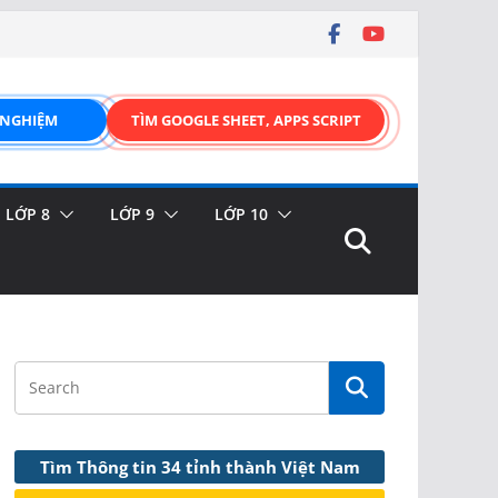
 NGHIỆM
TÌM GOOGLE SHEET, APPS SCRIPT
LỚP 8
LỚP 9
LỚP 10
Tìm Thông tin 34 tỉnh thành Việt Nam