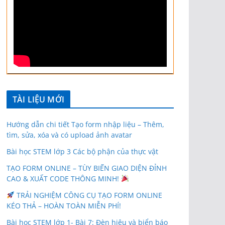
TÀI LIỆU MỚI
Hướng dẫn chi tiết Tạo form nhập liệu – Thêm,
tìm, sửa, xóa và có upload ảnh avatar
Bài học STEM lớp 3 Các bộ phận của thực vật
TẠO FORM ONLINE – TÙY BIẾN GIAO DIỆN ĐỈNH
CAO & XUẤT CODE THÔNG MINH!
TRẢI NGHIỆM CÔNG CỤ TẠO FORM ONLINE
KÉO THẢ – HOÀN TOÀN MIỄN PHÍ!
Bài học STEM lớp 1- Bài 7: Đèn hiệu và biển báo