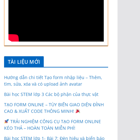
TÀI LIỆU MỚI
Hướng dẫn chi tiết Tạo form nhập liệu – Thêm,
tìm, sửa, xóa và có upload ảnh avatar
Bài học STEM lớp 3 Các bộ phận của thực vật
TẠO FORM ONLINE – TÙY BIẾN GIAO DIỆN ĐỈNH
CAO & XUẤT CODE THÔNG MINH!
TRẢI NGHIỆM CÔNG CỤ TẠO FORM ONLINE
KÉO THẢ – HOÀN TOÀN MIỄN PHÍ!
Bài học STEM lớp 1- Bài 7: Đèn hiệu và biển báo