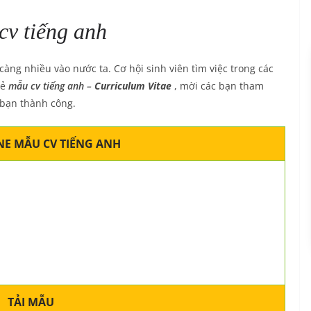
cv tiếng anh
càng nhiều vào nước ta. Cơ hội sinh viên tìm việc trong các
sẻ
mẫu cv tiếng anh –
Curriculum Vitae
, mời các bạn tham
 bạn thành công.
E MẪU CV TIẾNG ANH
TẢI MẪU