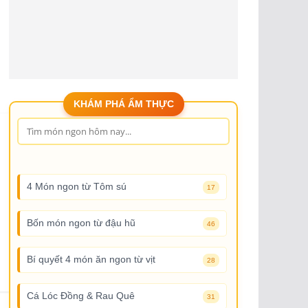
KHÁM PHÁ ẨM THỰC
4 Món ngon từ Tôm sú
17
Bốn món ngon từ đậu hũ
46
Bí quyết 4 món ăn ngon từ vịt
28
Cá Lóc Đồng & Rau Quê
31