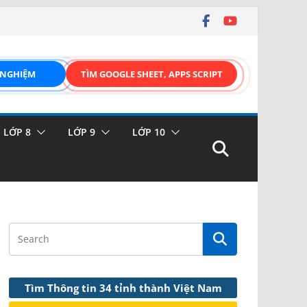
 NGHIỆM
TÌM GOOGLE SHEET, APPS SCRIPT
LỚP 8
LỚP 9
LỚP 10
Tìm Thông tin 34 tỉnh thành Việt Nam