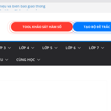
hiệu và biển báo giao thông
p liệu – Thêm, tìm, sửa,
 của thực vật
TOOL KHẢO SÁT HÀM SỐ
TẠO BỘ ĐỀ TRẮC
GIAO DIỆN ĐỈNH CAO &
FORM ONLINE KÉO THẢ –
P 3
LỚP 4
LỚP 5
LỚP 6
LỚP 7
ỆU
CÙNG HỌC