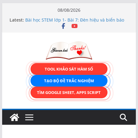
Skip
08/08/2026
to
TRẢI NGHIỆM CÔNG CỤ TẠO FORM ONLINE
Latest:
KÉO THẢ – HOÀN TOÀN MIỄN PHÍ!
content
Bài học STEM lớp 1- Bài 7: Đèn hiệu và biển báo
giao thông
Hướng dẫn chi tiết Tạo form nhập liệu – Thêm,
tìm, sửa, xóa và có upload ảnh avatar
Bài học STEM lớp 3 Các bộ phận của thực vật
TẠO FORM ONLINE – TÙY BIẾN GIAO DIỆN ĐỈNH
CAO & XUẤT CODE THÔNG MINH!
TOOL KHẢO SÁT HÀM SỐ
TẠO BỘ ĐỀ TRẮC NGHIỆM
TÌM GOOGLE SHEET, APPS SCRIPT