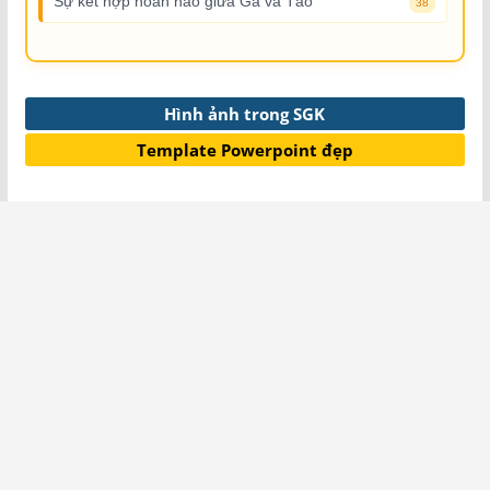
Sự kết hợp hoàn hảo giữa Gà và Táo
38
Hình ảnh trong SGK
Template Powerpoint đẹp