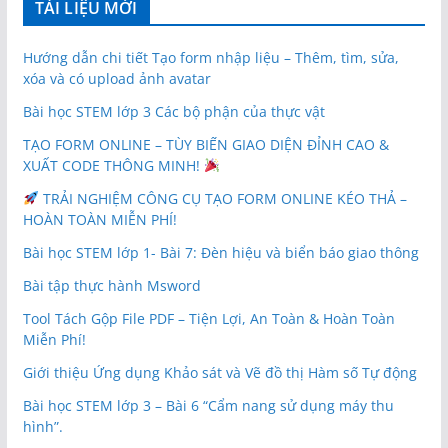
TÀI LIỆU MỚI
Hướng dẫn chi tiết Tạo form nhập liệu – Thêm, tìm, sửa,
xóa và có upload ảnh avatar
Bài học STEM lớp 3 Các bộ phận của thực vật
TẠO FORM ONLINE – TÙY BIẾN GIAO DIỆN ĐỈNH CAO &
XUẤT CODE THÔNG MINH!
TRẢI NGHIỆM CÔNG CỤ TẠO FORM ONLINE KÉO THẢ –
HOÀN TOÀN MIỄN PHÍ!
Bài học STEM lớp 1- Bài 7: Đèn hiệu và biển báo giao thông
Bài tập thực hành Msword
Tool Tách Gộp File PDF – Tiện Lợi, An Toàn & Hoàn Toàn
Miễn Phí!
Giới thiệu Ứng dụng Khảo sát và Vẽ đồ thị Hàm số Tự động
Bài học STEM lớp 3 – Bài 6 “Cẩm nang sử dụng máy thu
hình”.