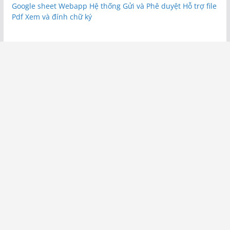
Google sheet Webapp Hệ thống Gửi và Phê duyệt Hỗ trợ file
Pdf Xem và đính chữ ký