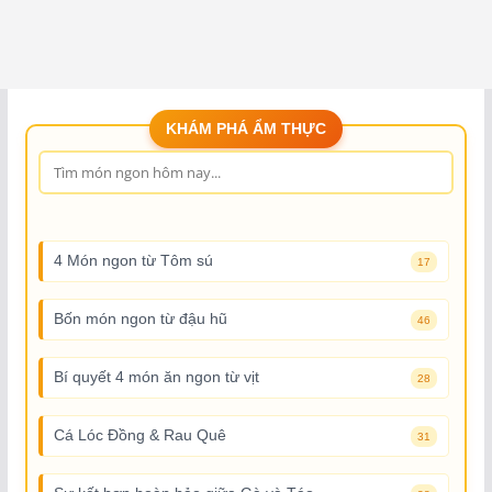
KHÁM PHÁ ẨM THỰC
4 Món ngon từ Tôm sú
17
Bốn món ngon từ đậu hũ
46
Bí quyết 4 món ăn ngon từ vịt
28
Cá Lóc Đồng & Rau Quê
31