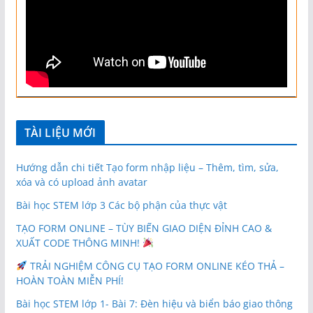
TÀI LIỆU MỚI
Hướng dẫn chi tiết Tạo form nhập liệu – Thêm, tìm, sửa,
xóa và có upload ảnh avatar
Bài học STEM lớp 3 Các bộ phận của thực vật
TẠO FORM ONLINE – TÙY BIẾN GIAO DIỆN ĐỈNH CAO &
XUẤT CODE THÔNG MINH!
TRẢI NGHIỆM CÔNG CỤ TẠO FORM ONLINE KÉO THẢ –
HOÀN TOÀN MIỄN PHÍ!
Bài học STEM lớp 1- Bài 7: Đèn hiệu và biển báo giao thông