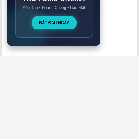
Kéo Thả • Nhanh Chóng • Bảo Mật
BẮT ĐẦU NGAY