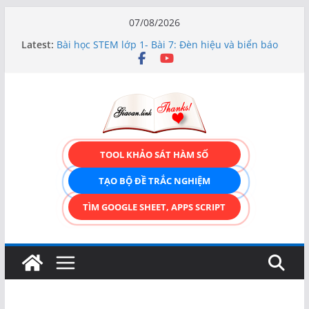
Skip
07/08/2026
to
Latest:
Bài học STEM lớp 1- Bài 7: Đèn hiệu và biển báo
content
giao thông
Hướng dẫn chi tiết Tạo form nhập liệu – Thêm,
tìm, sửa, xóa và có upload ảnh avatar
Bài học STEM lớp 3 Các bộ phận của thực vật
TẠO FORM ONLINE – TÙY BIẾN GIAO DIỆN ĐỈNH
CAO & XUẤT CODE THÔNG MINH!
TRẢI NGHIỆM CÔNG CỤ TẠO FORM ONLINE
TOOL KHẢO SÁT HÀM SỐ
KÉO THẢ – HOÀN TOÀN MIỄN PHÍ!
TẠO BỘ ĐỀ TRẮC NGHIỆM
TÌM GOOGLE SHEET, APPS SCRIPT