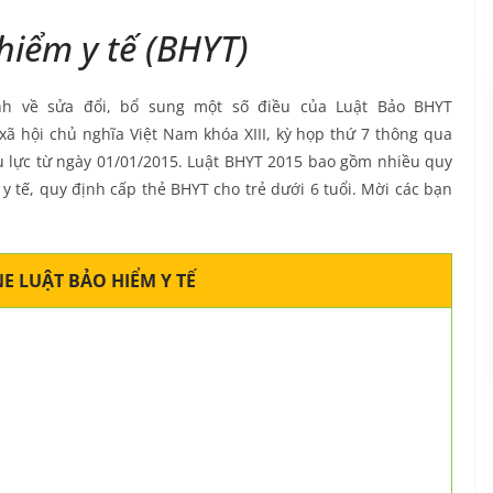
hiểm y tế (BHYT)
h về sửa đổi, bổ sung một số điều của Luật Bảo BHYT
 hội chủ nghĩa Việt Nam khóa XIII, kỳ họp thứ 7 thông qua
u lực từ ngày 01/01/2015. Luật BHYT 2015 bao gồm nhiều quy
y tế, quy định cấp thẻ BHYT cho trẻ dưới 6 tuổi. Mời các bạn
E LUẬT BẢO HIỂM Y TẾ