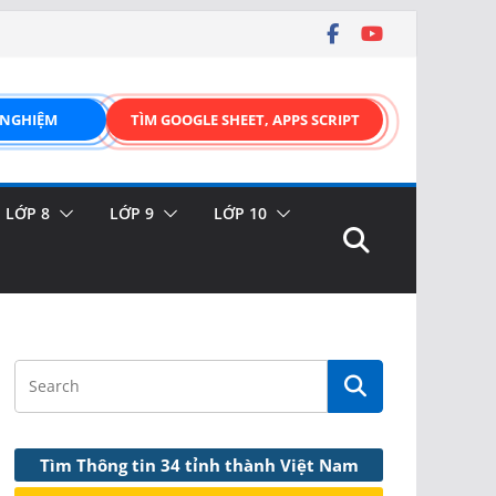
 NGHIỆM
TÌM GOOGLE SHEET, APPS SCRIPT
LỚP 8
LỚP 9
LỚP 10
Tìm Thông tin 34 tỉnh thành Việt Nam