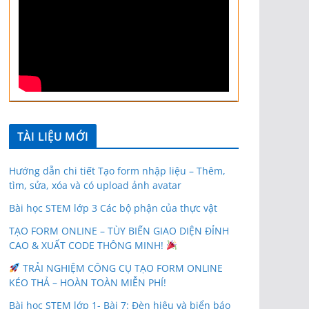
TÀI LIỆU MỚI
Hướng dẫn chi tiết Tạo form nhập liệu – Thêm,
tìm, sửa, xóa và có upload ảnh avatar
Bài học STEM lớp 3 Các bộ phận của thực vật
TẠO FORM ONLINE – TÙY BIẾN GIAO DIỆN ĐỈNH
CAO & XUẤT CODE THÔNG MINH!
TRẢI NGHIỆM CÔNG CỤ TẠO FORM ONLINE
KÉO THẢ – HOÀN TOÀN MIỄN PHÍ!
Bài học STEM lớp 1- Bài 7: Đèn hiệu và biển báo