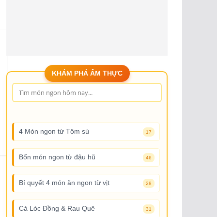
KHÁM PHÁ ẨM THỰC
4 Món ngon từ Tôm sú
17
Bốn món ngon từ đậu hũ
46
Bí quyết 4 món ăn ngon từ vịt
28
Cá Lóc Đồng & Rau Quê
31