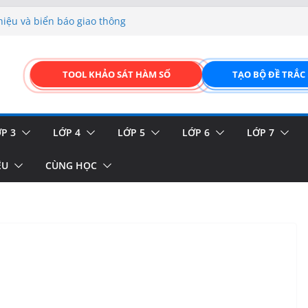
hiệu và biển báo giao thông
p liệu – Thêm, tìm, sửa,
 của thực vật
TOOL KHẢO SÁT HÀM SỐ
TẠO BỘ ĐỀ TRẮC
GIAO DIỆN ĐỈNH CAO &
FORM ONLINE KÉO THẢ –
P 3
LỚP 4
LỚP 5
LỚP 6
LỚP 7
ỆU
CÙNG HỌC