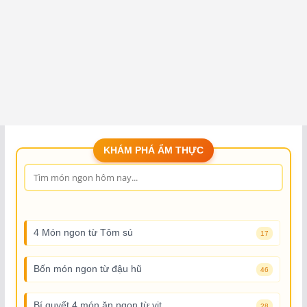
KHÁM PHÁ ẨM THỰC
4 Món ngon từ Tôm sú
17
Bốn món ngon từ đậu hũ
46
Bí quyết 4 món ăn ngon từ vịt
28