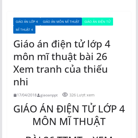
GIÁO ÁN LỚP 4
GIÁO ÁN MÔN MĨ THUẬT
GIÁO ÁN ĐIỆN TỬ
MĨ THUẬT 4
Giáo án điện tử lớp 4
môn mĩ thuật bài 26
Xem tranh của thiếu
nhi
326 Lượt xem
17/04/2018
giaoanppt
GIÁO ÁN ĐIỆN TỬ LỚP 4
MÔN MĨ THUẬT