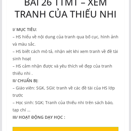
BÀI 26 TTMT – XEM
TRANH CỦA THIẾU NHI
I/ MỤC TIÊU:
– HS hiểu về nội dung của tranh qua bố cục, hình ảnh
và màu sắc.
– HS biết cách mô tả, nhận xét khi xem tranh về đề tài
sinh hoạt
– HS cảm nhận được và yêu thích vẻ đẹp của tranh
thiếu nhi .
II/ CHUẨN BỊ:
– Giáo viên: SGK, SGV; tranh về các đề tài của HS lớp
trước
– Học sinh: SGK; Tranh của thiếu nhi trên sách báo,
tạp chí …
III/ HOẠT ĐỘNG DẠY HỌC :