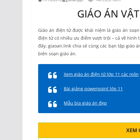
GIÁO ÁN VẬT
Giáo án điện tử được khái niệm là giáo án soạn 
điện tử có nhiều ưu điểm vượt trội – cả về hình t
đây, giaoan.link chia sẻ cùng các bạn tập giáo 
biên soạn giáo án.
Xem giáo án điện tử lớp 11 các môn
Bài giảng powerpoint lớp 11
Mẫu bìa giáo án đẹp
XEM 