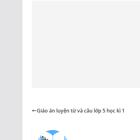
vật nhiễm điện khác.
Có thể dựa vào hiện tượng hút các vật nhẹ để ki
2. Điện tích. Điện tích điểm
Vật bị nhiễm điện còn gọi là vật mang điện, vật t
Điện tích điểm là một vật tích điện có kích thướ
3. Tương tác điện
Các điện tích cùng dấu thì đẩy nhau.
Các điện tích khác dấu thì hút nhau.
Hoạt động 3 (15 phút) : Nghiên cứu định luật C
Giáo án luyện từ và câu lớp 5 học kì 1