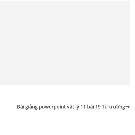
ểm tra xem vật có bị nhiễm điện hay không.
ích điện hay là một điện tích.
c rất nhỏ so với khoảng cách tới điểm mà ta xét.
oulomb và hằng số điện môi.
Bài giảng powerpoint vật lý 11 bài 19 Từ trường