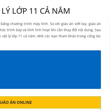
 LÝ LỚP 11 CẢ NĂM
bằng chương trình máy tính. So với giáo án viết tay, giáo án
hức trình bày và tính linh hoạt khi cần thay đổi nội dung. Sau
án vật lý lớp 11 cả năm. Mời các bạn tham khảo trong công tác
GIÁO ÁN ONLINE