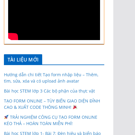
TÀI LIỆU MỚI
Hướng dẫn chi tiết Tạo form nhập liệu – Thêm,
tìm, sửa, xóa và có upload ảnh avatar
Bài học STEM lớp 3 Các bộ phận của thực vật
TẠO FORM ONLINE – TÙY BIẾN GIAO DIỆN ĐỈNH
CAO & XUẤT CODE THÔNG MINH!
TRẢI NGHIỆM CÔNG CỤ TẠO FORM ONLINE
KÉO THẢ – HOÀN TOÀN MIỄN PHÍ!
Bài học STEM lớp 1- Bài 7: Đèn hiệu và biển báo