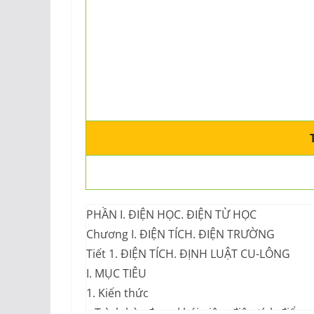
PHẦN I. ĐIỆN HỌC. ĐIỆN TỪ HỌC
Chương I. ĐIỆN TÍCH. ĐIỆN TRƯỜNG
Tiết 1. ĐIỆN TÍCH. ĐỊNH LUẬT CU-LÔNG
I. MỤC TIÊU
1. Kiến thức
– Trình bày được khái niệm điện tích điểm, 