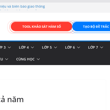
hiệu và biển báo giao thông
p liệu – Thêm, tìm, sửa,
 của thực vật
TOOL KHẢO SÁT HÀM SỐ
TẠO BỘ ĐỀ TRẮC
GIAO DIỆN ĐỈNH CAO &
FORM ONLINE KÉO THẢ –
P 3
LỚP 4
LỚP 5
LỚP 6
LỚP 7
ỆU
CÙNG HỌC
 cả năm