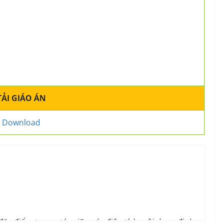
TẢI GIÁO ÁN
Download
đặc điểm tương tác giữa các điện tích, nội dung định