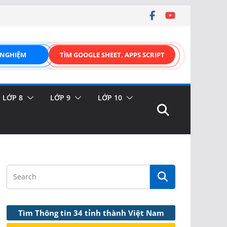
 NGHIỆM
TÌM GOOGLE SHEET, APPS SCRIPT
LỚP 8
LỚP 9
LỚP 10
Tìm Thông tin 34 tỉnh thành Việt Nam