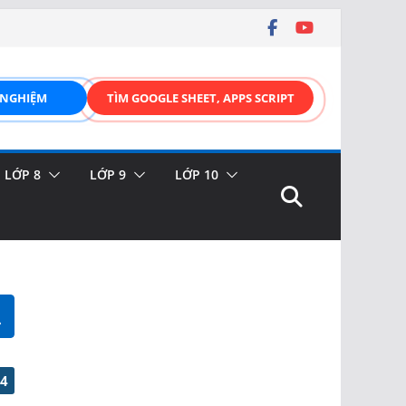
 NGHIỆM
TÌM GOOGLE SHEET, APPS SCRIPT
LỚP 8
LỚP 9
LỚP 10
34