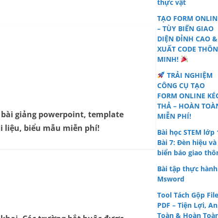
thực vật
TẠO FORM ONLIN
– TÙY BIẾN GIAO
DIỆN ĐỈNH CAO &
XUẤT CODE THÔ
MINH!
TRẢI NGHIỆM
CÔNG CỤ TẠO
FORM ONLINE KÉ
THẢ – HOÀN TOÀ
, bài giảng powerpoint, template
MIỄN PHÍ!
i liệu, biểu mẫu miễn phí!
Bài học STEM lớp 
Bài 7: Đèn hiệu và
biển báo giao thô
Bài tập thực hành
Msword
Tool Tách Gộp Fil
PDF – Tiện Lợi, An
Toàn & Hoàn Toà