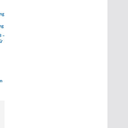
ụng
ng
3 –
sử
em