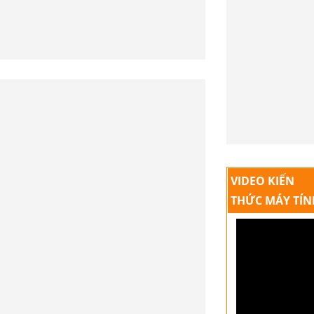
số học? -Cho a,b>0 nếu a
0 nếu < thì
VIDEO KIẾN
THỨC MÁY TÍN