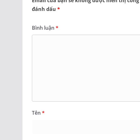
Email của bạn sẽ không được hiển thị công
đánh dấu
*
Bình luận
*
Tên
*