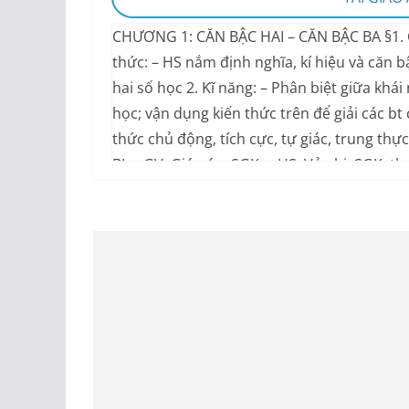
CHƯƠNG 1: CĂN BẬC HAI – CĂN BẬC BA §1. C
thức: – HS nắm định nghĩa, kí hiệu và căn b
hai số học 2. Kĩ năng: – Phân biệt giữa khái
học; vận dụng kiến thức trên để giải các bt 
thức chủ động, tích cực, tự giác, trung thự
BỊ. – GV: Giáo án, SGK. – HS: Vở ghi, SGK, t
ĐỘNG CỦA GV HOẠT ĐỘNG GHI BẢNG HOẠT
CHƯƠNG TRÌNH GV: – Nêu nội dung, mục t
BẬC HAI SỐ HỌC GV: – Giới thiệu định nghĩa
viết 2 chiều -Yêu cầu hs làm ?2 Sau khi đọc 
giới thiệu bt trắc nghiệm trên bảng phụ: T
sau a) Căn bậc hai của 0,36 là 0,6 b) Căn bậc
của 0,36 là 0,6 và –0,6 e) -Định nghĩa: (sgk 
học cua một số a 0 là phép khai phương -K
8>0 và 82=64 =1,1 vì 1,1>0 và 1,12=1,21 