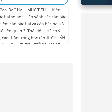
ĂN BẬC HAI I. MỤC TIÊU. 1. Kiến
ậc hai số học. – So sánh các căn bậc
 niệm căn bậc hai và căn bậc hai số
có liên quan 3. Thái độ: – HS có ý
c, cẩn thận trong học tập. II. CHUẨN
hước thẳng. III. TIẾN TRÌNH . HOẠT
 ĐỘNG 1: GIỚI THIỆU NỘI DUNG
iêu chương I. HOẠT ĐỘNG 2: CĂN
 từ sgk: Nêu định nghĩa bằng cách
lời giải câu a -Yêu cầu hs làm ?3 -GV
ìm câu đúng câu sai trong các câu
 hai của 0,36 là 0,6 c) d)Căn bậc hai
trang 4) -Phép toán tìm căn bậc hai số
hai phương bằng máy tính * =8 vì
HOẠT ĐÔNG 3: SO SÁNH CÁC CĂN BẬC