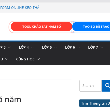
FORM ONLINE KÉO THẢ –
hiệu và biển báo giao thông
p liệu – Thêm, tìm, sửa,
TOOL KHẢO SÁT HÀM SỐ
TẠO BỘ ĐỀ TRẮC
 của thực vật
GIAO DIỆN ĐỈNH CAO &
P 3
LỚP 4
LỚP 5
LỚP 6
LỚP 7
ỆU
CÙNG HỌC
cả năm
Tìm Thông tin 