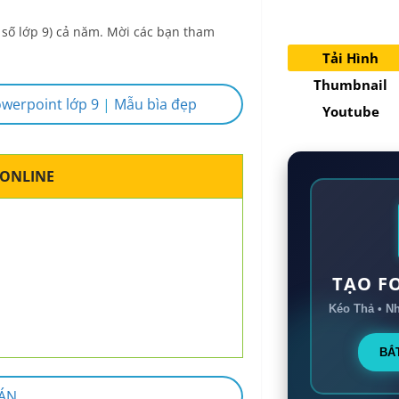
tỉnh thành Việ
Nam
ại số lớp 9) cả năm. Mời các bạn tham
Tải Hình
Thumbnail
owerpoint lớp 9
|
Mẫu bìa đẹp
Youtube
 ONLINE
TẠO F
Kéo Thả • N
BẮ
 ÁN