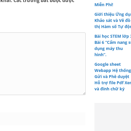
 khai.
Các trường bắt buộc được
Miễn Phí!
Giới thiệu Ứng d
Khảo sát và Vẽ đồ
thị Hàm số Tự độ
Bài học STEM lớp 
Bài 6 “Cẩm nang 
dụng máy thu
hình”.
Google sheet
Webapp Hệ thống
Gửi và Phê duyệt
Hỗ trợ file Pdf X
và đính chữ ký