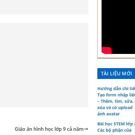
TÀI LIỆU MỚI
Hướng dẫn chi tiế
Tạo form nhập liệ
– Thêm, tìm, sửa,
xóa và có upload
ảnh avatar
Bài học STEM lớp 
Giáo án hình học lớp 9 cả năm
Các bộ phận của