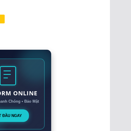
t
ORM ONLINE
hanh Chóng • Bảo Mật
T ĐẦU NGAY