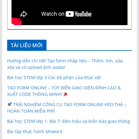
TÀI LIỆU MỚI
Hướng dẫn chi tiết Tạo form nhập liệu – Thêm, tìm, sửa,
xóa và có upload ảnh avatar
Bài học STEM lớp 3 Các bộ phận của thực vật
TẠO FORM ONLINE – TÙY BIẾN GIAO DIỆN ĐỈNH CAO &
XUẤT CODE THÔNG MINH!
TRẢI NGHIỆM CÔNG CỤ TẠO FORM ONLINE KÉO THẢ –
HOÀN TOÀN MIỄN PHÍ!
Bài học STEM lớp 1- Bài 7: Đèn hiệu và biển báo giao thông
Bài tập thực hành Msword