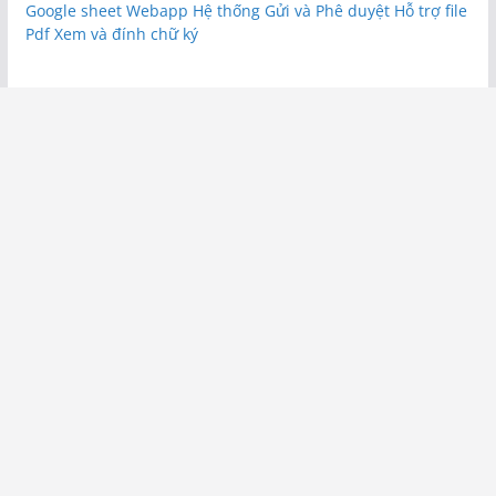
Google sheet Webapp Hệ thống Gửi và Phê duyệt Hỗ trợ file
Pdf Xem và đính chữ ký