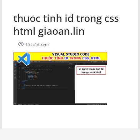
thuoc tinh id trong css
html giaoan.lin
16 Lượt xem