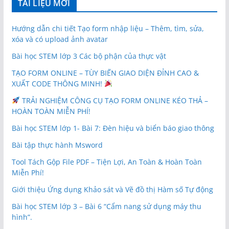
TÀI LIỆU MỚI
Hướng dẫn chi tiết Tạo form nhập liệu – Thêm, tìm, sửa,
xóa và có upload ảnh avatar
Bài học STEM lớp 3 Các bộ phận của thực vật
TẠO FORM ONLINE – TÙY BIẾN GIAO DIỆN ĐỈNH CAO &
XUẤT CODE THÔNG MINH!
TRẢI NGHIỆM CÔNG CỤ TẠO FORM ONLINE KÉO THẢ –
HOÀN TOÀN MIỄN PHÍ!
Bài học STEM lớp 1- Bài 7: Đèn hiệu và biển báo giao thông
Bài tập thực hành Msword
Tool Tách Gộp File PDF – Tiện Lợi, An Toàn & Hoàn Toàn
Miễn Phí!
Giới thiệu Ứng dụng Khảo sát và Vẽ đồ thị Hàm số Tự động
Bài học STEM lớp 3 – Bài 6 “Cẩm nang sử dụng máy thu
hình”.