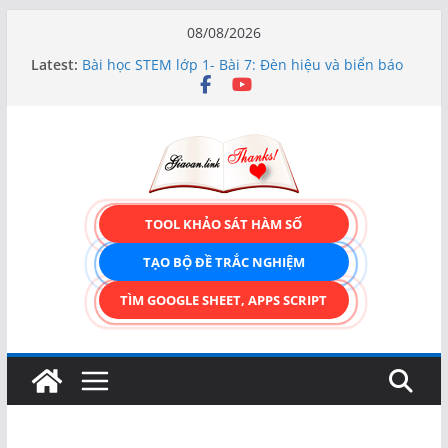
Skip
08/08/2026
to
Latest:
Bài học STEM lớp 1- Bài 7: Đèn hiệu và biển báo
content
giao thông
Hướng dẫn chi tiết Tạo form nhập liệu – Thêm,
tìm, sửa, xóa và có upload ảnh avatar
Bài học STEM lớp 3 Các bộ phận của thực vật
TẠO FORM ONLINE – TÙY BIẾN GIAO DIỆN ĐỈNH
CAO & XUẤT CODE THÔNG MINH!
TRẢI NGHIỆM CÔNG CỤ TẠO FORM ONLINE
TOOL KHẢO SÁT HÀM SỐ
KÉO THẢ – HOÀN TOÀN MIỄN PHÍ!
TẠO BỘ ĐỀ TRẮC NGHIỆM
TÌM GOOGLE SHEET, APPS SCRIPT