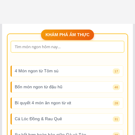
KHÁM PHÁ ẨM THỰC
4 Món ngon từ Tôm sú
17
Bốn món ngon từ đậu hũ
46
Bí quyết 4 món ăn ngon từ vịt
28
Cá Lóc Đồng & Rau Quê
31
Sự kết hợp hoàn hảo giữa Gà và Táo