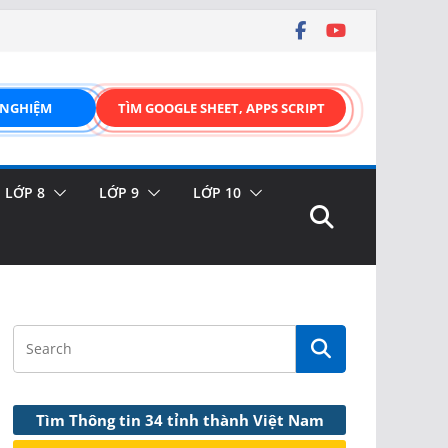
 NGHIỆM
TÌM GOOGLE SHEET, APPS SCRIPT
LỚP 8
LỚP 9
LỚP 10
Tìm Thông tin 34 tỉnh thành Việt Nam