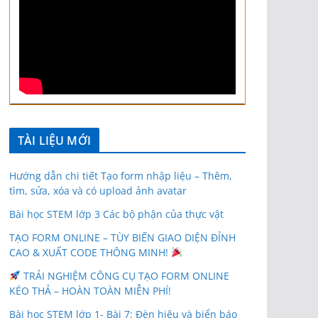
TÀI LIỆU MỚI
Hướng dẫn chi tiết Tạo form nhập liệu – Thêm,
tìm, sửa, xóa và có upload ảnh avatar
Bài học STEM lớp 3 Các bộ phận của thực vật
TẠO FORM ONLINE – TÙY BIẾN GIAO DIỆN ĐỈNH
CAO & XUẤT CODE THÔNG MINH!
TRẢI NGHIỆM CÔNG CỤ TẠO FORM ONLINE
KÉO THẢ – HOÀN TOÀN MIỄN PHÍ!
Bài học STEM lớp 1- Bài 7: Đèn hiệu và biển báo