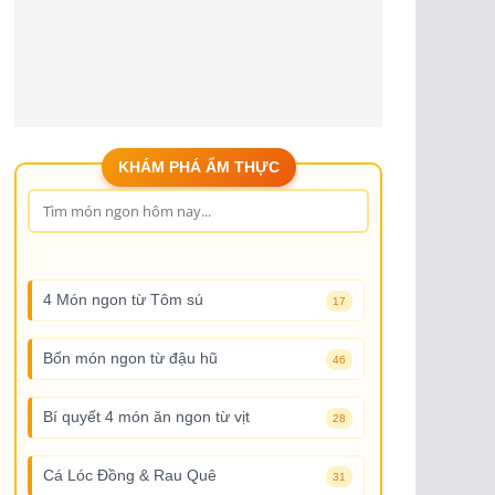
KHÁM PHÁ ẨM THỰC
4 Món ngon từ Tôm sú
17
Bốn món ngon từ đậu hũ
46
Bí quyết 4 món ăn ngon từ vịt
28
Cá Lóc Đồng & Rau Quê
31