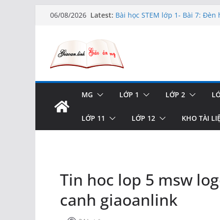
TRẢI NGHIỆM CÔNG CỤ TẠO 
Skip
Latest:
06/08/2026
HOÀN TOÀN MIỄN PHÍ!
to
Bài học STEM lớp 1- Bài 7: Đèn 
content
Hướng dẫn chi tiết Tạo form nhậ
xóa và có upload ảnh avatar
Bài học STEM lớp 3 Các bộ phận
TẠO FORM ONLINE – TÙY BIẾN 
XUẤT CODE THÔNG MINH!
MG
LỚP 1
LỚP 2
LỚ
LỚP 11
LỚP 12
KHO TÀI LI
Tin hoc lop 5 msw lo
canh giaoanlink