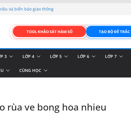
FORM ONLINE KÉO THẢ –
hiệu và biển báo giao thông
p liệu – Thêm, tìm, sửa,
TOOL KHẢO SÁT HÀM SỐ
TẠO BỘ ĐỀ TRẮC
 của thực vật
GIAO DIỆN ĐỈNH CAO &
P 3
LỚP 4
LỚP 5
LỚP 6
LỚP 7
ỆU
CÙNG HỌC
go rùa ve bong hoa nhieu