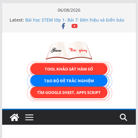
Skip
06/08/2026
to
Latest:
Bài học STEM lớp 1- Bài 7: Đèn hiệu và biển báo
content
giao thông
Hướng dẫn chi tiết Tạo form nhập liệu – Thêm,
tìm, sửa, xóa và có upload ảnh avatar
Bài học STEM lớp 3 Các bộ phận của thực vật
TẠO FORM ONLINE – TÙY BIẾN GIAO DIỆN ĐỈNH
CAO & XUẤT CODE THÔNG MINH!
TRẢI NGHIỆM CÔNG CỤ TẠO FORM ONLINE
TOOL KHẢO SÁT HÀM SỐ
KÉO THẢ – HOÀN TOÀN MIỄN PHÍ!
TẠO BỘ ĐỀ TRẮC NGHIỆM
TÌM GOOGLE SHEET, APPS SCRIPT