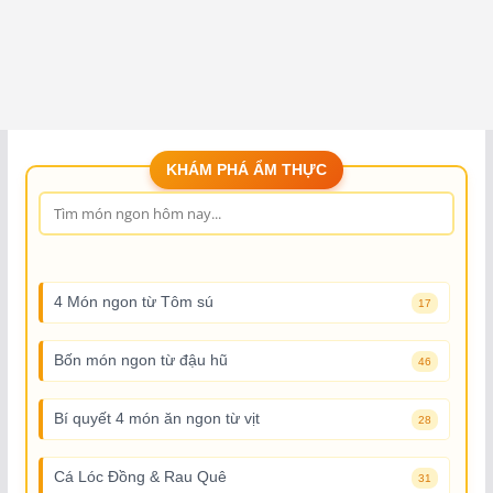
KHÁM PHÁ ẨM THỰC
4 Món ngon từ Tôm sú
17
Bốn món ngon từ đậu hũ
46
Bí quyết 4 món ăn ngon từ vịt
28
Cá Lóc Đồng & Rau Quê
31