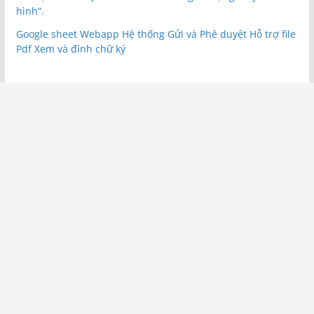
hình”.
Google sheet Webapp Hệ thống Gửi và Phê duyệt Hỗ trợ file
Pdf Xem và đính chữ ký