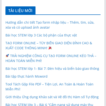
TÀI LIỆU MỚI
Hướng dẫn chi tiết Tạo form nhập liệu – Thêm, tìm, sửa,
xóa và có upload ảnh avatar
Bài học STEM lớp 3 Các bộ phận của thực vật
TẠO FORM ONLINE – TÙY BIẾN GIAO DIỆN ĐỈNH CAO &
XUẤT CODE THÔNG MINH!
TRẢI NGHIỆM CÔNG CỤ TẠO FORM ONLINE KÉO THẢ –
HOÀN TOÀN MIỄN PHÍ!
Bài học STEM lớp 1- Bài 7: Đèn hiệu và biển báo giao thông
Bài tập thực hành Msword
Tool Tách Gộp File PDF – Tiện Lợi, An Toàn & Hoàn Toàn
Miễn Phí!
Giới thiệu Ứng dụng Khảo sát và Vẽ đồ thị Hàm số Tự động
Bài học STEM lớp 3 – Bài 6 “Cẩm nang sử dụng máy thu