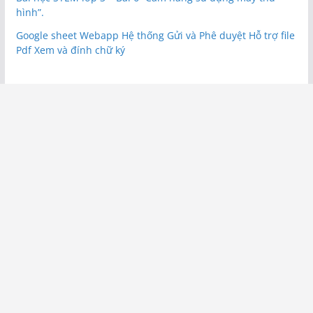
hình”.
Google sheet Webapp Hệ thống Gửi và Phê duyệt Hỗ trợ file
Pdf Xem và đính chữ ký