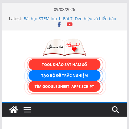
Skip
09/08/2026
to
Latest:
Bài học STEM lớp 1- Bài 7: Đèn hiệu và biển báo
content
giao thông
Hướng dẫn chi tiết Tạo form nhập liệu – Thêm,
tìm, sửa, xóa và có upload ảnh avatar
Bài học STEM lớp 3 Các bộ phận của thực vật
TẠO FORM ONLINE – TÙY BIẾN GIAO DIỆN ĐỈNH
CAO & XUẤT CODE THÔNG MINH!
TRẢI NGHIỆM CÔNG CỤ TẠO FORM ONLINE
TOOL KHẢO SÁT HÀM SỐ
KÉO THẢ – HOÀN TOÀN MIỄN PHÍ!
TẠO BỘ ĐỀ TRẮC NGHIỆM
TÌM GOOGLE SHEET, APPS SCRIPT