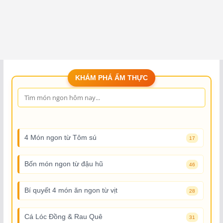
KHÁM PHÁ ẨM THỰC
4 Món ngon từ Tôm sú
17
Bốn món ngon từ đậu hũ
46
Bí quyết 4 món ăn ngon từ vịt
28
Cá Lóc Đồng & Rau Quê
31