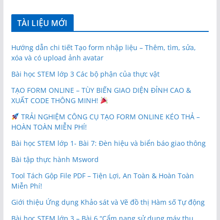
TÀI LIỆU MỚI
Hướng dẫn chi tiết Tạo form nhập liệu – Thêm, tìm, sửa,
xóa và có upload ảnh avatar
Bài học STEM lớp 3 Các bộ phận của thực vật
TẠO FORM ONLINE – TÙY BIẾN GIAO DIỆN ĐỈNH CAO &
XUẤT CODE THÔNG MINH!
TRẢI NGHIỆM CÔNG CỤ TẠO FORM ONLINE KÉO THẢ –
HOÀN TOÀN MIỄN PHÍ!
Bài học STEM lớp 1- Bài 7: Đèn hiệu và biển báo giao thông
Bài tập thực hành Msword
Tool Tách Gộp File PDF – Tiện Lợi, An Toàn & Hoàn Toàn
Miễn Phí!
Giới thiệu Ứng dụng Khảo sát và Vẽ đồ thị Hàm số Tự động
Bài học STEM lớp 3 – Bài 6 “Cẩm nang sử dụng máy thu