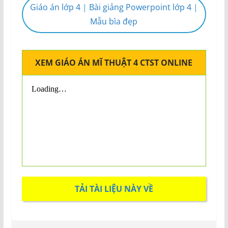
Giáo án lớp 4
|
Bài giảng Powerpoint lớp 4
|
Mẫu bìa đẹp
XEM GIÁO ÁN MĨ THUẬT 4 CTST ONLINE
TẢI TÀI LIỆU NÀY VỀ