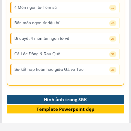
4 Món ngon từ Tôm sú
17
Bốn món ngon từ đậu hũ
46
Bí quyết 4 món ăn ngon từ vịt
28
Cá Lóc Đồng & Rau Quê
31
Sự kết hợp hoàn hảo giữa Gà và Táo
38
Hình ảnh trong SGK
Template Powerpoint đẹp