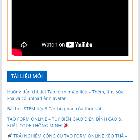
TÀI LIỆU MỚI
Hướng dẫn chi tiết Tạo form nhập liệu – Thêm, tìm, sửa,
xóa và có upload ảnh avatar
Bài học STEM lớp 3 Các bộ phận của thực vật
TẠO FORM ONLINE – TÙY BIẾN GIAO DIỆN ĐỈNH CAO &
XUẤT CODE THÔNG MINH!
TRẢI NGHIỆM CÔNG CỤ TẠO FORM ONLINE KÉO THẢ –