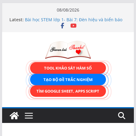
Skip
08/08/2026
to
Latest:
Bài học STEM lớp 1- Bài 7: Đèn hiệu và biển báo
content
giao thông
Hướng dẫn chi tiết Tạo form nhập liệu – Thêm,
tìm, sửa, xóa và có upload ảnh avatar
Bài học STEM lớp 3 Các bộ phận của thực vật
TẠO FORM ONLINE – TÙY BIẾN GIAO DIỆN ĐỈNH
CAO & XUẤT CODE THÔNG MINH!
TRẢI NGHIỆM CÔNG CỤ TẠO FORM ONLINE
TOOL KHẢO SÁT HÀM SỐ
KÉO THẢ – HOÀN TOÀN MIỄN PHÍ!
TẠO BỘ ĐỀ TRẮC NGHIỆM
TÌM GOOGLE SHEET, APPS SCRIPT