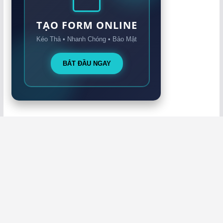
TẠO FORM ONLINE
Kéo Thả • Nhanh Chóng • Bảo Mật
BẮT ĐẦU NGAY