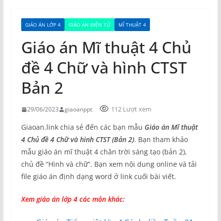
GIÁO ÁN LỚP 4
GIÁO ÁN ĐIỆN TỬ
MĨ THUẬT 4
Giáo án Mĩ thuật 4 Chủ
đề 4 Chữ và hình CTST
Bản 2
112 Lượt xem
29/06/2023
giaoanppt
Giaoan.link chia sẻ đến các bạn mẫu
Giáo án Mĩ thuật
4 Chủ đề 4 Chữ và hình CTST (Bản 2)
. Bạn tham khảo
mẫu giáo án mĩ thuật 4 chân trời sáng tạo (bản 2),
chủ đề “Hình và chữ”. Bạn xem nội dung online và tải
file giáo án định dạng word ở link cuối bài viết.
Xem giáo án lớp 4 các môn khác: