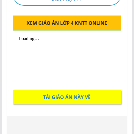
XEM GIÁO ÁN LỚP 4 KNTT ONLINE
TẢI GIÁO ÁN NÀY VỀ