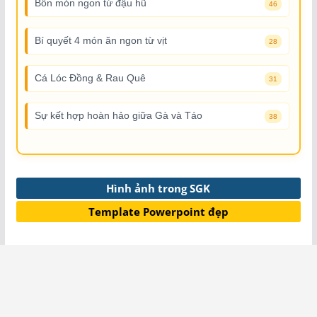
Bốn món ngon từ đậu hũ
46
Bí quyết 4 món ăn ngon từ vịt
28
Cá Lóc Đồng & Rau Quê
31
Sự kết hợp hoàn hảo giữa Gà và Táo
38
Hình ảnh trong SGK
Template Powerpoint đẹp