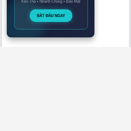
Kéo Thả • Nhanh Chóng • Bảo Mật
BẮT ĐẦU NGAY