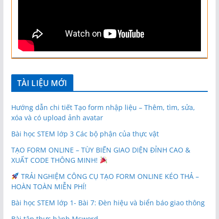
TÀI LIỆU MỚI
Hướng dẫn chi tiết Tạo form nhập liệu – Thêm, tìm, sửa,
xóa và có upload ảnh avatar
Bài học STEM lớp 3 Các bộ phận của thực vật
TẠO FORM ONLINE – TÙY BIẾN GIAO DIỆN ĐỈNH CAO &
XUẤT CODE THÔNG MINH!
TRẢI NGHIỆM CÔNG CỤ TẠO FORM ONLINE KÉO THẢ –
HOÀN TOÀN MIỄN PHÍ!
Bài học STEM lớp 1- Bài 7: Đèn hiệu và biển báo giao thông
Bài tập thực hành Msword