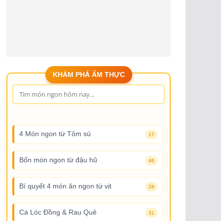
KHÁM PHÁ ẨM THỰC
4 Món ngon từ Tôm sú
17
Bốn món ngon từ đậu hũ
46
Bí quyết 4 món ăn ngon từ vịt
28
Cá Lóc Đồng & Rau Quê
31