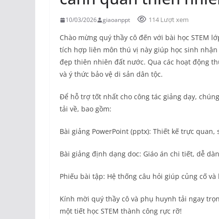
114 Lượt xem
10/03/2026
giaoanppt
Chào mừng quý thầy cô đến với bài học STEM lớp 3
tích hợp liên môn thú vị này giúp học sinh nhận b
đẹp thiên nhiên đất nước. Qua các hoạt động th
và ý thức bảo vệ di sản dân tộc.
Để hỗ trợ tốt nhất cho công tác giảng dạy, chúng
tải về, bao gồm:
Bài giảng PowerPoint (pptx): Thiết kế trực quan, 
Bài giảng định dạng doc: Giáo án chi tiết, dễ dàn
Phiếu bài tập: Hệ thống câu hỏi giúp củng cố và 
Kính mời quý thầy cô và phụ huynh tải ngay trọn b
một tiết học STEM thành công rực rỡ!