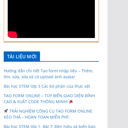
TÀI LIỆU MỚI
Hướng dẫn chi tiết Tạo form nhập liệu – Thêm,
tìm, sửa, xóa và có upload ảnh avatar
Bài học STEM lớp 3 Các bộ phận của thực vật
TẠO FORM ONLINE – TÙY BIẾN GIAO DIỆN ĐỈNH
CAO & XUẤT CODE THÔNG MINH!
TRẢI NGHIỆM CÔNG CỤ TẠO FORM ONLINE
KÉO THẢ – HOÀN TOÀN MIỄN PHÍ!
Bài học STEM lớp 1- Bài 7: Đèn hiệu và biển báo