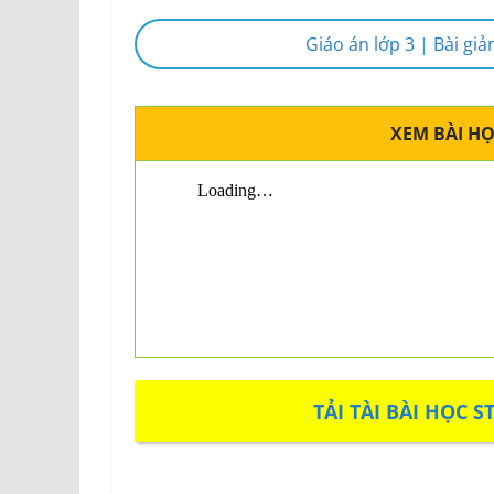
Giáo án lớp 3
|
Bài giả
XEM BÀI HỌ
TẢI TÀI BÀI HỌC S