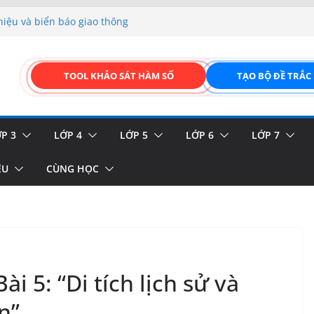
hiệu và biển báo giao thông
p liệu – Thêm, tìm, sửa,
 của thực vật
TOOL KHẢO SÁT HÀM SỐ
TẠO BỘ ĐỀ TRẮC
GIAO DIỆN ĐỈNH CAO &
FORM ONLINE KÉO THẢ –
P 3
LỚP 4
LỚP 5
LỚP 6
LỚP 7
ỆU
CÙNG HỌC
ài 5: “Di tích lịch sử và
n”