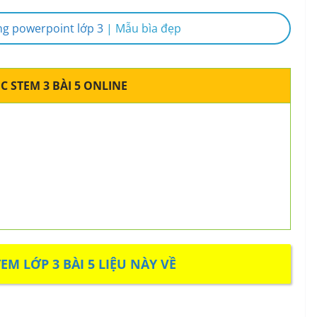
ng powerpoint lớp 3
|
Mẫu bìa đẹp
C STEM 3 BÀI 5 ONLINE
TEM LỚP 3 BÀI 5 LIỆU NÀY VỀ