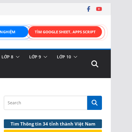
 NGHIỆM
TÌM GOOGLE SHEET, APPS SCRIPT
LỚP 8
LỚP 9
LỚP 10
Tìm Thông tin 34 tỉnh thành Việt Nam