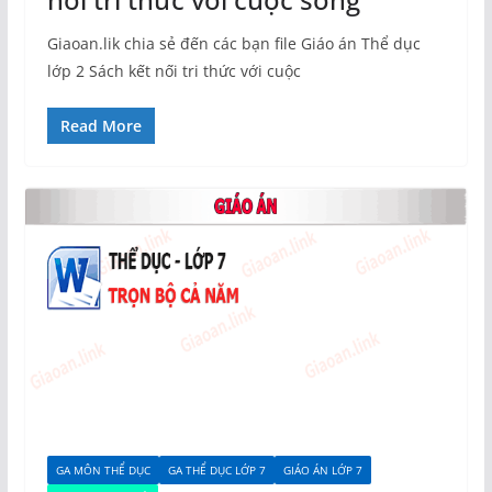
Giaoan.lik chia sẻ đến các bạn file Giáo án Thể dục
lớp 2 Sách kết nối tri thức với cuộc
Read More
GA MÔN THỂ DỤC
GA THỂ DỤC LỚP 7
GIÁO ÁN LỚP 7