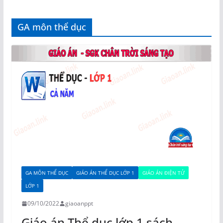
GA môn thể dục
GA MÔN THỂ DỤC
GIÁO ÁN THỂ DỤC LỚP 1
GIÁO ÁN ĐIỆN TỬ
LỚP 1
09/10/2022
giaoanppt
Giáo án Thể dục lớp 1 sách