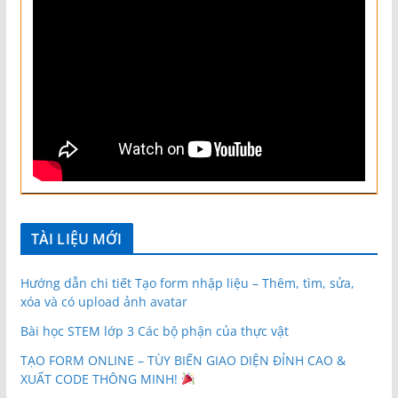
TÀI LIỆU MỚI
Hướng dẫn chi tiết Tạo form nhập liệu – Thêm, tìm, sửa,
xóa và có upload ảnh avatar
Bài học STEM lớp 3 Các bộ phận của thực vật
TẠO FORM ONLINE – TÙY BIẾN GIAO DIỆN ĐỈNH CAO &
XUẤT CODE THÔNG MINH!