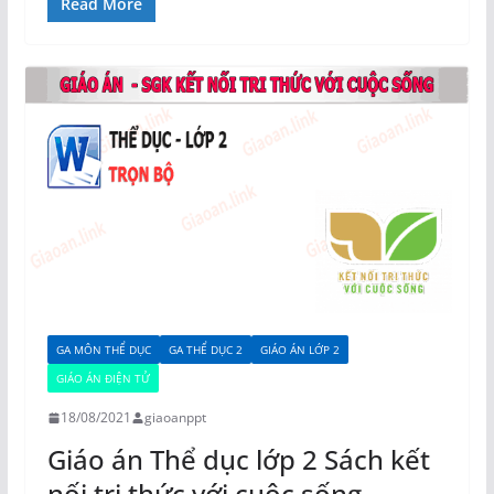
Read More
GA MÔN THỂ DỤC
GA THỂ DỤC 2
GIÁO ÁN LỚP 2
GIÁO ÁN ĐIỆN TỬ
18/08/2021
giaoanppt
Giáo án Thể dục lớp 2 Sách kết
nối tri thức với cuộc sống