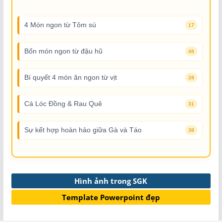
4 Món ngon từ Tôm sú
17
Bốn món ngon từ đậu hũ
46
Bí quyết 4 món ăn ngon từ vịt
28
Cá Lóc Đồng & Rau Quê
31
Sự kết hợp hoàn hảo giữa Gà và Táo
38
Hình ảnh trong SGK
Template Powerpoint đẹp