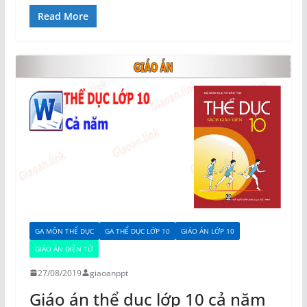
Read More
GA MÔN THỂ DỤC
GA THỂ DỤC LỚP 10
GIÁO ÁN LỚP 10
GIÁO ÁN ĐIỆN TỬ
27/08/2019
giaoanppt
Giáo án thể dục lớp 10 cả năm