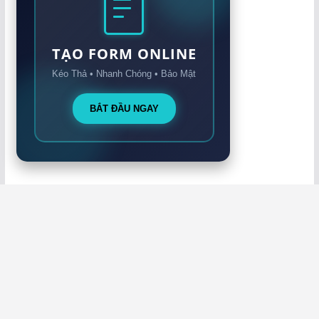
TẠO FORM ONLINE
Kéo Thả • Nhanh Chóng • Bảo Mật
BẮT ĐẦU NGAY