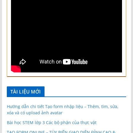
TÀI LIỆU MỚI
Hướng dẫn chi tiết Tạo form nhập liệu – Thêm, tìm, sửa,
xóa và có upload ảnh avatar
Bài học STEM lớp 3 Các bộ phận của thực vật
TẠO FORM ONLINE – TÙY BIẾN GIAO DIỆN ĐỈNH CAO &