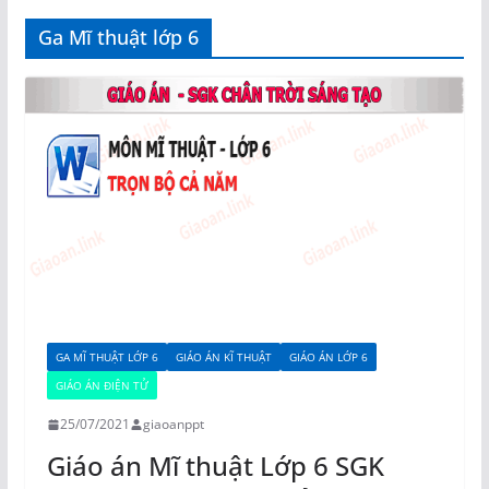
Ga Mĩ thuật lớp 6
GA MĨ THUẬT LỚP 6
GIÁO ÁN KĨ THUẬT
GIÁO ÁN LỚP 6
GIÁO ÁN ĐIỆN TỬ
25/07/2021
giaoanppt
Giáo án Mĩ thuật Lớp 6 SGK