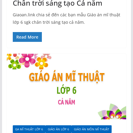
Chân trời sáng tạo Cả năm
Giaoan.link chia sẻ đến các bạn mẫu Giáo án mĩ thuật
lớp 6 sgk chân trời sáng tạo cả năm.
Read More
GA MĨ THUẬT LỚP 6
GIÁO ÁN LỚP 6
GIÁO ÁN MÔN MĨ THUẬT