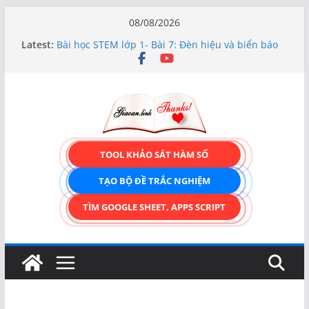
Skip
08/08/2026
to
Latest:
Bài học STEM lớp 1- Bài 7: Đèn hiệu và biển báo
content
giao thông
Hướng dẫn chi tiết Tạo form nhập liệu – Thêm,
tìm, sửa, xóa và có upload ảnh avatar
Bài học STEM lớp 3 Các bộ phận của thực vật
TẠO FORM ONLINE – TÙY BIẾN GIAO DIỆN ĐỈNH
CAO & XUẤT CODE THÔNG MINH!
TRẢI NGHIỆM CÔNG CỤ TẠO FORM ONLINE
TOOL KHẢO SÁT HÀM SỐ
KÉO THẢ – HOÀN TOÀN MIỄN PHÍ!
TẠO BỘ ĐỀ TRẮC NGHIỆM
TÌM GOOGLE SHEET, APPS SCRIPT