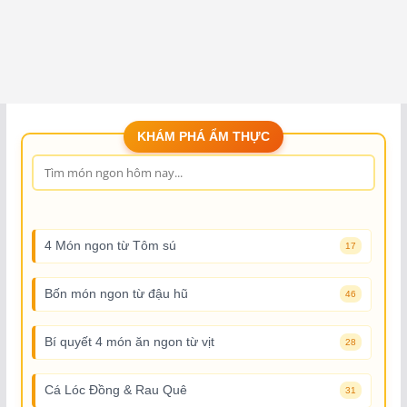
KHÁM PHÁ ẨM THỰC
4 Món ngon từ Tôm sú
17
Bốn món ngon từ đậu hũ
46
Bí quyết 4 món ăn ngon từ vịt
28
Cá Lóc Đồng & Rau Quê
31