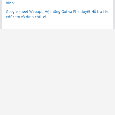
hình”.
Google sheet Webapp Hệ thống Gửi và Phê duyệt Hỗ trợ file
Pdf Xem và đính chữ ký