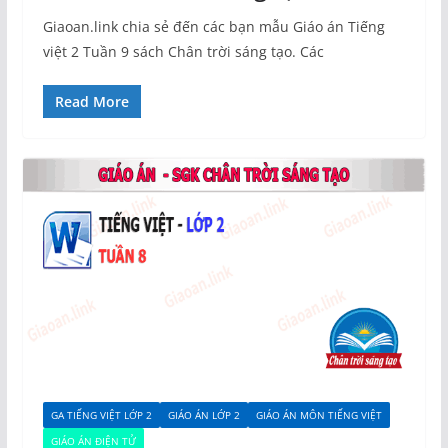
Giaoan.link chia sẻ đến các bạn mẫu Giáo án Tiếng
việt 2 Tuần 9 sách Chân trời sáng tạo. Các
Read More
GA TIẾNG VIỆT LỚP 2
GIÁO ÁN LỚP 2
GIÁO ÁN MÔN TIẾNG VIỆT
GIÁO ÁN ĐIỆN TỬ