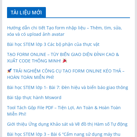
TÀI LIỆU MỚI
Hướng dẫn chi tiết Tạo form nhập liệu – Thêm, tìm, sửa,
xóa và có upload ảnh avatar
Bài học STEM lớp 3 Các bộ phận của thực vật
TẠO FORM ONLINE – TÙY BIẾN GIAO DIỆN ĐỈNH CAO &
XUẤT CODE THÔNG MINH!
TRẢI NGHIỆM CÔNG CỤ TẠO FORM ONLINE KÉO THẢ –
HOÀN TOÀN MIỄN PHÍ!
Bài học STEM lớp 1- Bài 7: Đèn hiệu và biển báo giao thông
Bài tập thực hành Msword
Tool Tách Gộp File PDF – Tiện Lợi, An Toàn & Hoàn Toàn
Miễn Phí!
Giới thiệu Ứng dụng Khảo sát và Vẽ đồ thị Hàm số Tự động
Bài học STEM lớp 3 – Bài 6 “Cẩm nang sử dụng máy thu