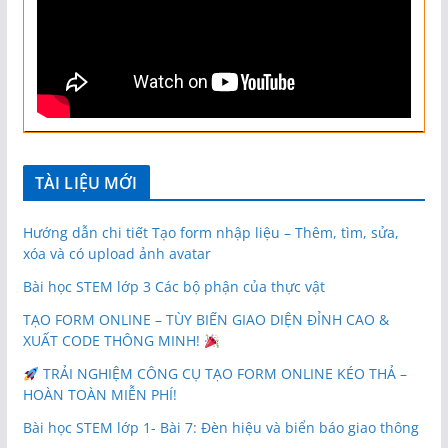
TÀI LIỆU MỚI
Hướng dẫn chi tiết Tạo form nhập liệu – Thêm, tìm, sửa,
xóa và có upload ảnh avatar
Bài học STEM lớp 3 Các bộ phận của thực vật
TẠO FORM ONLINE – TÙY BIẾN GIAO DIỆN ĐỈNH CAO &
XUẤT CODE THÔNG MINH!
TRẢI NGHIỆM CÔNG CỤ TẠO FORM ONLINE KÉO THẢ –
HOÀN TOÀN MIỄN PHÍ!
Bài học STEM lớp 1- Bài 7: Đèn hiệu và biển báo giao thông