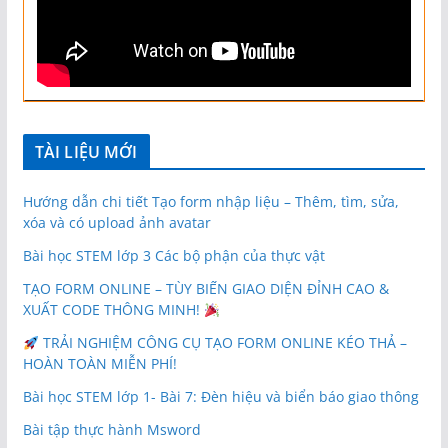
TÀI LIỆU MỚI
Hướng dẫn chi tiết Tạo form nhập liệu – Thêm, tìm, sửa,
xóa và có upload ảnh avatar
Bài học STEM lớp 3 Các bộ phận của thực vật
TẠO FORM ONLINE – TÙY BIẾN GIAO DIỆN ĐỈNH CAO &
XUẤT CODE THÔNG MINH!
TRẢI NGHIỆM CÔNG CỤ TẠO FORM ONLINE KÉO THẢ –
HOÀN TOÀN MIỄN PHÍ!
Bài học STEM lớp 1- Bài 7: Đèn hiệu và biển báo giao thông
Bài tập thực hành Msword