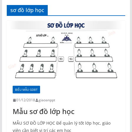
sơ đồ lớp học
BIỂU MẪU GDĐT
01/12/2018
giaoanppt
Mẫu sơ đồ lớp học
MẪU SƠ ĐỒ LỚP HỌC Để quản lý tốt lớp học, giáo
viên cần biết vị trí các em học