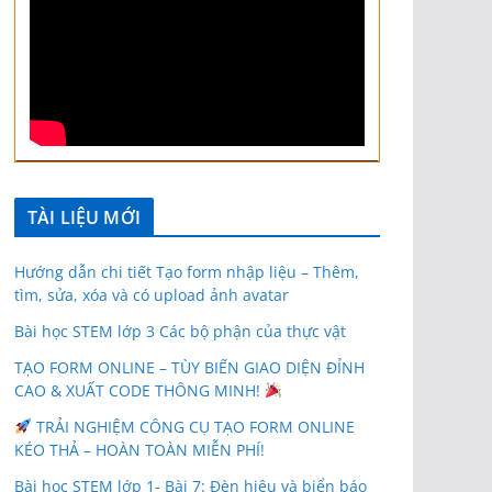
TÀI LIỆU MỚI
Hướng dẫn chi tiết Tạo form nhập liệu – Thêm,
tìm, sửa, xóa và có upload ảnh avatar
Bài học STEM lớp 3 Các bộ phận của thực vật
TẠO FORM ONLINE – TÙY BIẾN GIAO DIỆN ĐỈNH
CAO & XUẤT CODE THÔNG MINH!
TRẢI NGHIỆM CÔNG CỤ TẠO FORM ONLINE
KÉO THẢ – HOÀN TOÀN MIỄN PHÍ!
Bài học STEM lớp 1- Bài 7: Đèn hiệu và biển báo