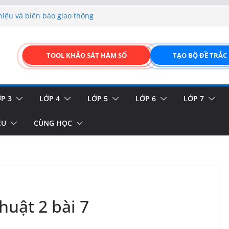
hiệu và biển báo giao thông
p liệu – Thêm, tìm, sửa,
 của thực vật
TOOL KHẢO SÁT HÀM SỐ
TẠO BỘ ĐỀ TRẮC
GIAO DIỆN ĐỈNH CAO &
FORM ONLINE KÉO THẢ –
P 3
LỚP 4
LỚP 5
LỚP 6
LỚP 7
ỆU
CÙNG HỌC
huật 2 bài 7