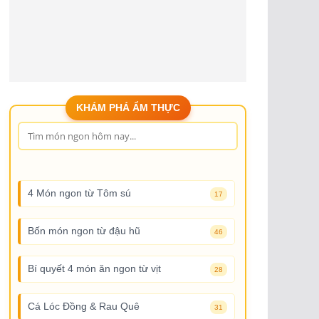
KHÁM PHÁ ẨM THỰC
4 Món ngon từ Tôm sú
17
Bốn món ngon từ đậu hũ
46
Bí quyết 4 món ăn ngon từ vịt
28
Cá Lóc Đồng & Rau Quê
31