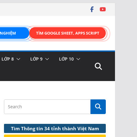
 NGHIỆM
TÌM GOOGLE SHEET, APPS SCRIPT
LỚP 8
LỚP 9
LỚP 10
Tìm Thông tin 34 tỉnh thành Việt Nam