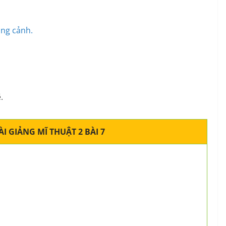
ng cảnh.
.
I GIẢNG MĨ THUẬT 2 BÀI 7