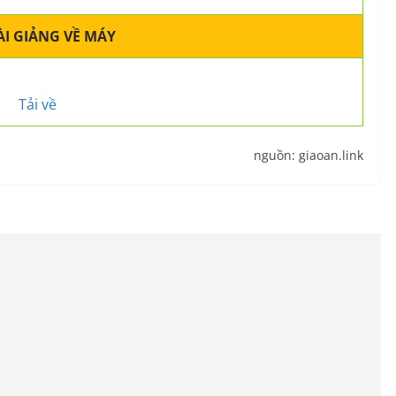
ÀI GIẢNG VỀ MÁY
Tải về
nguồn: giaoan.link