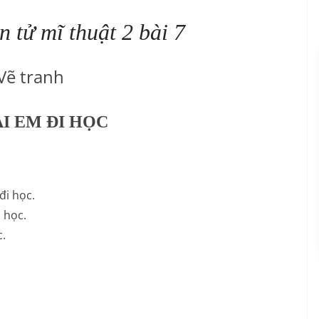
n tử mĩ thuật 2 bài 7
Vẽ tranh
ÀI EM ĐI HỌC
đi học.
 học.
c.