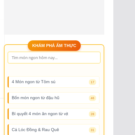
KHÁM PHÁ ẨM THỰC
4 Món ngon từ Tôm sú
17
Bốn món ngon từ đậu hũ
46
Bí quyết 4 món ăn ngon từ vịt
28
Cá Lóc Đồng & Rau Quê
31