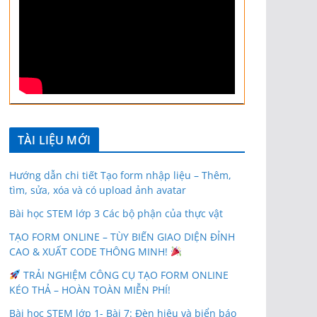
TÀI LIỆU MỚI
Hướng dẫn chi tiết Tạo form nhập liệu – Thêm,
tìm, sửa, xóa và có upload ảnh avatar
Bài học STEM lớp 3 Các bộ phận của thực vật
TẠO FORM ONLINE – TÙY BIẾN GIAO DIỆN ĐỈNH
CAO & XUẤT CODE THÔNG MINH!
TRẢI NGHIỆM CÔNG CỤ TẠO FORM ONLINE
KÉO THẢ – HOÀN TOÀN MIỄN PHÍ!
Bài học STEM lớp 1- Bài 7: Đèn hiệu và biển báo