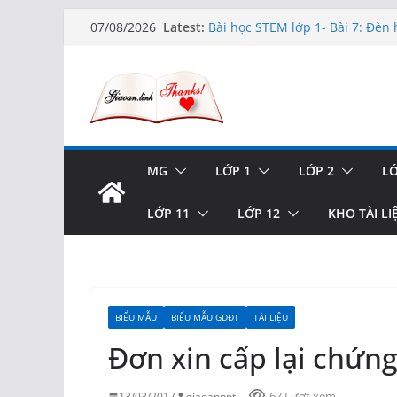
Skip
Latest:
Bài học STEM lớp 1- Bài 7: Đèn 
07/08/2026
to
Hướng dẫn chi tiết Tạo form nhậ
xóa và có upload ảnh avatar
content
Bài học STEM lớp 3 Các bộ phận
TẠO FORM ONLINE – TÙY BIẾN 
XUẤT CODE THÔNG MINH!
TRẢI NGHIỆM CÔNG CỤ TẠO 
HOÀN TOÀN MIỄN PHÍ!
MG
LỚP 1
LỚP 2
LỚ
LỚP 11
LỚP 12
KHO TÀI LI
BIỂU MẪU
BIỂU MẪU GDĐT
TÀI LIỆU
Đơn xin cấp lại chứn
67 Lượt xem
13/03/2017
giaoanppt