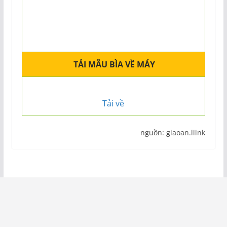
TẢI MẪU BÌA VỀ MÁY
Tải về
nguồn: giaoan.liink