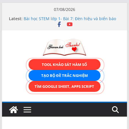
Skip
07/08/2026
to
Latest:
Bài học STEM lớp 1- Bài 7: Đèn hiệu và biển báo
content
giao thông
Hướng dẫn chi tiết Tạo form nhập liệu – Thêm,
tìm, sửa, xóa và có upload ảnh avatar
Bài học STEM lớp 3 Các bộ phận của thực vật
TẠO FORM ONLINE – TÙY BIẾN GIAO DIỆN ĐỈNH
CAO & XUẤT CODE THÔNG MINH!
TRẢI NGHIỆM CÔNG CỤ TẠO FORM ONLINE
TOOL KHẢO SÁT HÀM SỐ
KÉO THẢ – HOÀN TOÀN MIỄN PHÍ!
TẠO BỘ ĐỀ TRẮC NGHIỆM
TÌM GOOGLE SHEET, APPS SCRIPT