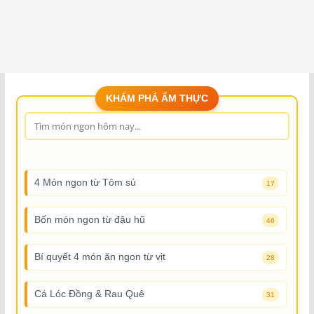
KHÁM PHÁ ẨM THỰC
4 Món ngon từ Tôm sú
17
Bốn món ngon từ đậu hũ
46
Bí quyết 4 món ăn ngon từ vịt
28
Cá Lóc Đồng & Rau Quê
31