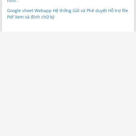
hình”.
Google sheet Webapp Hệ thống Gửi và Phê duyệt Hỗ trợ file
Pdf Xem và đính chữ ký