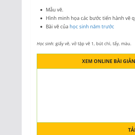
Mẫu vẽ.
Hình minh họa các bước tiến hành vẽ q
Bài vẽ của
học sinh năm trước
Học sinh:
giấy vẽ, vở tập vẽ 1, bút chì, tẩy, màu.
XEM ONLINE BÀI GIẢNG
TẢI