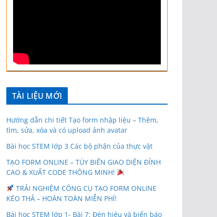
TÀI LIỆU MỚI
Hướng dẫn chi tiết Tạo form nhập liệu – Thêm,
tìm, sửa, xóa và có upload ảnh avatar
Bài học STEM lớp 3 Các bộ phận của thực vật
TẠO FORM ONLINE – TÙY BIẾN GIAO DIỆN ĐỈNH
CAO & XUẤT CODE THÔNG MINH!
TRẢI NGHIỆM CÔNG CỤ TẠO FORM ONLINE
KÉO THẢ – HOÀN TOÀN MIỄN PHÍ!
Bài học STEM lớp 1- Bài 7: Đèn hiệu và biển báo