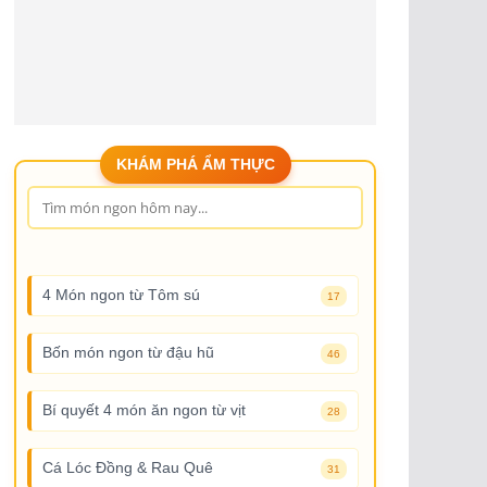
KHÁM PHÁ ẨM THỰC
4 Món ngon từ Tôm sú
17
Bốn món ngon từ đậu hũ
46
Bí quyết 4 món ăn ngon từ vịt
28
Cá Lóc Đồng & Rau Quê
31