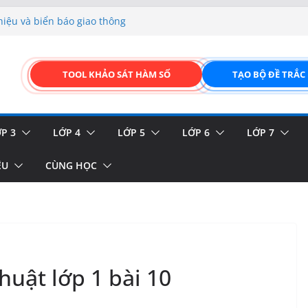
hiệu và biển báo giao thông
p liệu – Thêm, tìm, sửa,
 của thực vật
TOOL KHẢO SÁT HÀM SỐ
TẠO BỘ ĐỀ TRẮC
GIAO DIỆN ĐỈNH CAO &
FORM ONLINE KÉO THẢ –
P 3
LỚP 4
LỚP 5
LỚP 6
LỚP 7
ỆU
CÙNG HỌC
huật lớp 1 bài 10