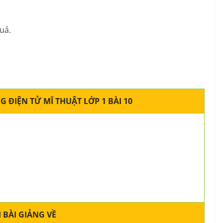
uả.
 ĐIỆN TỬ MĨ THUẬT LỚP 1 BÀI 10
 BÀI GIẢNG VỀ