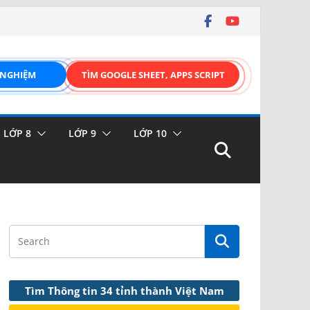
 NGHIỆM
TÌM GOOGLE SHEET, APPS SCRIPT
LỚP 8
LỚP 9
LỚP 10
Tìm Thông tin 34 tỉnh thành Việt Nam