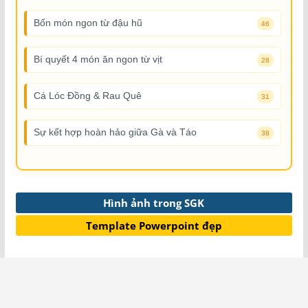
Bốn món ngon từ đậu hũ
46
Bí quyết 4 món ăn ngon từ vịt
28
Cá Lóc Đồng & Rau Quê
31
Sự kết hợp hoàn hảo giữa Gà và Táo
38
Hình ảnh trong SGK
Template Powerpoint đẹp