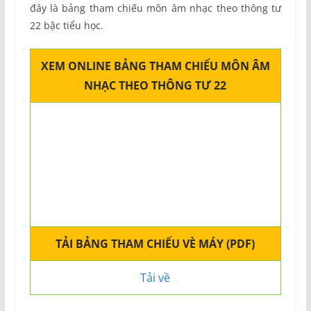
đây là bảng tham chiếu môn âm nhạc theo thông tư
22 bậc tiểu học.
XEM ONLINE BẢNG THAM CHIẾU MÔN ÂM
NHẠC THEO THÔNG TƯ 22
TẢI BẢNG THAM CHIẾU VÈ MÁY (PDF)
Tải về