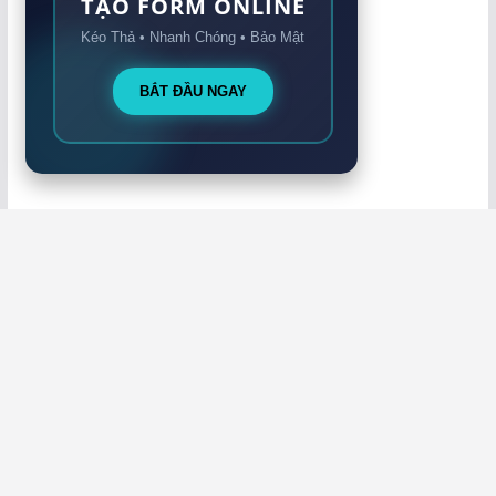
TẠO FORM ONLINE
Kéo Thả • Nhanh Chóng • Bảo Mật
BẮT ĐẦU NGAY