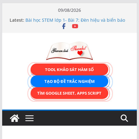
Skip
09/08/2026
to
Latest:
Bài học STEM lớp 1- Bài 7: Đèn hiệu và biển báo
content
giao thông
Hướng dẫn chi tiết Tạo form nhập liệu – Thêm,
tìm, sửa, xóa và có upload ảnh avatar
Bài học STEM lớp 3 Các bộ phận của thực vật
TẠO FORM ONLINE – TÙY BIẾN GIAO DIỆN ĐỈNH
CAO & XUẤT CODE THÔNG MINH!
TRẢI NGHIỆM CÔNG CỤ TẠO FORM ONLINE
TOOL KHẢO SÁT HÀM SỐ
KÉO THẢ – HOÀN TOÀN MIỄN PHÍ!
TẠO BỘ ĐỀ TRẮC NGHIỆM
TÌM GOOGLE SHEET, APPS SCRIPT