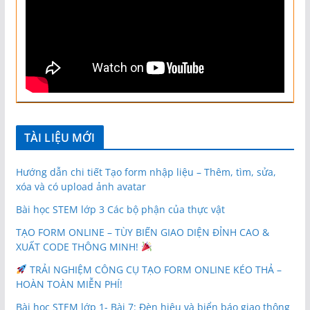
TÀI LIỆU MỚI
Hướng dẫn chi tiết Tạo form nhập liệu – Thêm, tìm, sửa,
xóa và có upload ảnh avatar
Bài học STEM lớp 3 Các bộ phận của thực vật
TẠO FORM ONLINE – TÙY BIẾN GIAO DIỆN ĐỈNH CAO &
XUẤT CODE THÔNG MINH!
TRẢI NGHIỆM CÔNG CỤ TẠO FORM ONLINE KÉO THẢ –
HOÀN TOÀN MIỄN PHÍ!
Bài học STEM lớp 1- Bài 7: Đèn hiệu và biển báo giao thông